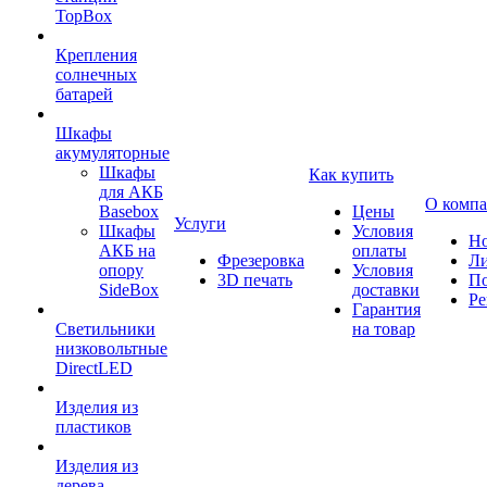
TopBox
Крепления
солнечных
батарей
Шкафы
акумуляторные
Шкафы
Как купить
для АКБ
О комп
Basebox
Цены
Услуги
Шкафы
Условия
Но
АКБ на
оплаты
Фрезеровка
Л
опору
Условия
3D печать
По
SideBox
доставки
Ре
Гарантия
Светильники
на товар
низковольтные
DirectLED
Изделия из
пластиков
Изделия из
дерева