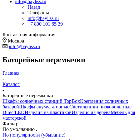
info@bayliss.ru
Назад
Телефоны
info@bayliss.ru
+7 800 101 65 39
Контактная информация
Москва
info@bayliss.ru
Батарейные перемычки
Главная
-
Каталог
-
Батарейные перемычки
Шкафы солнечных станций TopBox
Крепления солнечных
батарей
Шкафы акумуляторные
Светильники низковольтные
DirectLED
Изделия из пластиков
Изделия из дерева
Мебель для
мастерской
Фильтр
По умолчанию
По популярности (убывание)