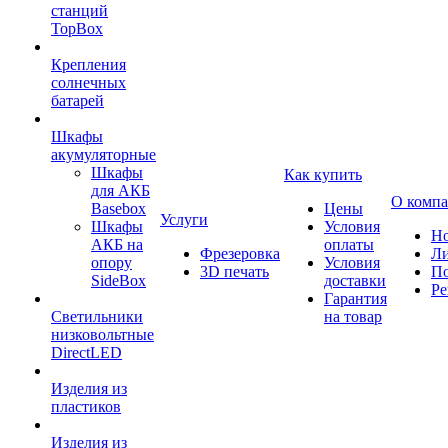
станций
TopBox
Крепления
солнечных
батарей
Шкафы
акумуляторные
Шкафы
Как купить
для АКБ
О комп
Basebox
Цены
Услуги
Шкафы
Условия
Но
АКБ на
оплаты
Фрезеровка
Л
опору
Условия
3D печать
По
SideBox
доставки
Ре
Гарантия
Светильники
на товар
низковольтные
DirectLED
Изделия из
пластиков
Изделия из