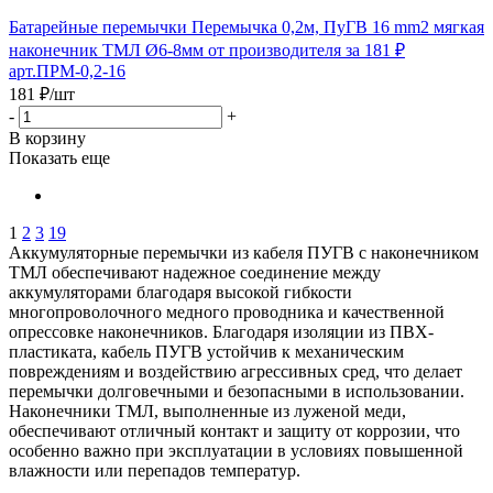
Батарейные перемычки Перемычка 0,2м, ПуГВ 16 mm2 мягкая
наконечник ТМЛ Ø6-8мм от производителя за 181 ₽
арт.ПРМ-0,2-16
181
₽
/шт
-
+
В корзину
Показать еще
1
2
3
19
Аккумуляторные перемычки из кабеля ПУГВ с наконечником
ТМЛ обеспечивают надежное соединение между
аккумуляторами благодаря высокой гибкости
многопроволочного медного проводника и качественной
опрессовке наконечников. Благодаря изоляции из ПВХ-
пластиката, кабель ПУГВ устойчив к механическим
повреждениям и воздействию агрессивных сред, что делает
перемычки долговечными и безопасными в использовании.
Наконечники ТМЛ, выполненные из луженой меди,
обеспечивают отличный контакт и защиту от коррозии, что
особенно важно при эксплуатации в условиях повышенной
влажности или перепадов температур.