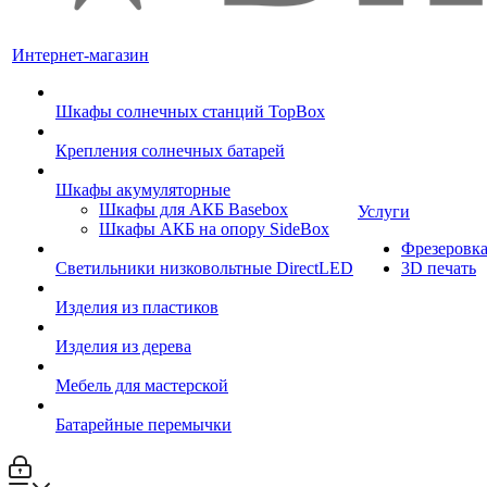
Интернет-магазин
Шкафы солнечных станций TopBox
Крепления солнечных батарей
Шкафы акумуляторные
Шкафы для АКБ Basebox
Услуги
Шкафы АКБ на опору SideBox
Фрезеровк
Светильники низковольтные DirectLED
3D печать
Изделия из пластиков
Изделия из дерева
Мебель для мастерской
Батарейные перемычки