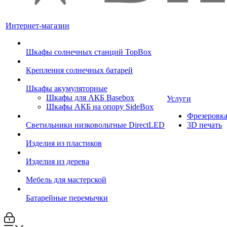
Интернет-магазин
Шкафы солнечных станций TopBox
Крепления солнечных батарей
Шкафы акумуляторные
Шкафы для АКБ Basebox
Услуги
Шкафы АКБ на опору SideBox
Фрезеровк
Светильники низковольтные DirectLED
3D печать
Изделия из пластиков
Изделия из дерева
Мебель для мастерской
Батарейные перемычки