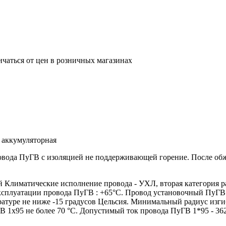
ичаться от цен в розничных магазинах
 аккумуляторная
ровода ПуГВ с изоляцией не поддерживающей горение. После о
лиматические исполнение провода - УХЛ, вторая категория р
эксплуатации провода ПуГВ : +65°С. Провод установочный ПуГВ
атуре не ниже -15 градусов Цельсия. Минимальный радиус изги
 1х95 не более 70 °С. Допустимый ток провода ПуГВ 1*95 - 36