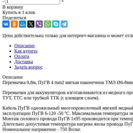
-
+
В корзину
Купить в 1 клик
Поделиться
Цена действительна только для интернет-магазина и может отл
Описание
Как купить
Оплата
Доставка
Задать вопрос
Описание
Перемычка 0,8м, ПуГВ 4 mm2 мягкая наконечник ТМЛ Ø6-8мм
Перемычки для аккумуляторов изготавливаются из медного п
ТУТ, ТТС или трубкой ТТК (с клеящим слоем).
Кабель ПуГВ одножильный многопроволочный мягкий медный К
эксплуатации ПуГВ 6-120 -50 °С. Максимальная температура 
Монтаж силового провода ПуГВ 1х95 производится при темпер
Длительно допустимая температура нагрева жилы провода ПуГВ
Номинальное напряжение - 750 Вольт.