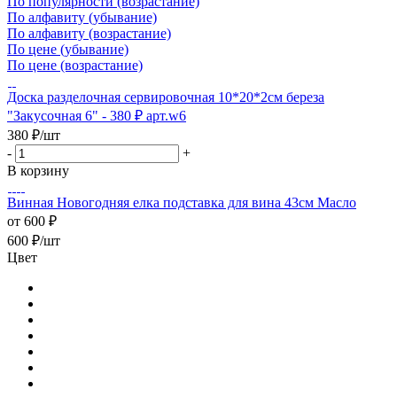
По популярности (возрастание)
По алфавиту (убывание)
По алфавиту (возрастание)
По цене (убывание)
По цене (возрастание)
Доска разделочная сервировочная 10*20*2см береза
"Закусочная 6" - 380 ₽ арт.w6
380
₽
/шт
-
+
В корзину
Винная Новогодняя елка подставка для вина 43см Масло
от
600 ₽
600
₽
/шт
Цвет