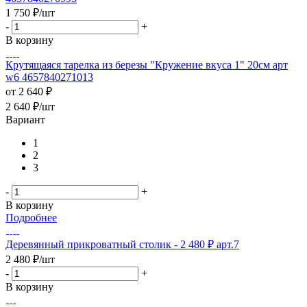
1 750
₽
/шт
-
+
В корзину
Крутящаяся тарелка из березы "Кружение вкуса 1" 20см арт
w6 4657840271013
от
2 640 ₽
2 640
₽
/шт
Вариант
1
2
3
-
+
В корзину
Подробнее
Деревянный прикроватный столик - 2 480 ₽ арт.7
2 480
₽
/шт
-
+
В корзину