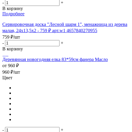
-
+
В корзину
Подробнее
Сервировочная доска "Лесной шарм 1", менажница из дерева
малая, 24х13,5х2 - 759 ₽ арт.w1 4657840270955
759
₽
/шт
-
+
В корзину
Деревянная новогодняя елка 83*59см фанера Масло
от
960 ₽
960
₽
/шт
Цвет
-
+