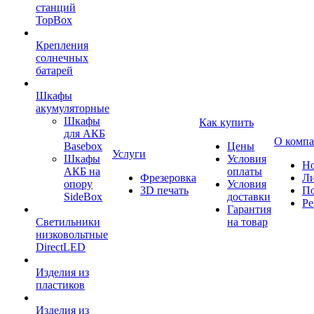
станций
TopBox
Крепления
солнечных
батарей
Шкафы
акумуляторные
Шкафы
Как купить
для АКБ
О комп
Basebox
Цены
Услуги
Шкафы
Условия
Но
АКБ на
оплаты
Фрезеровка
Л
опору
Условия
3D печать
По
SideBox
доставки
Ре
Гарантия
Светильники
на товар
низковольтные
DirectLED
Изделия из
пластиков
Изделия из