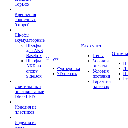
TopBox
Крепления
солнечных
батарей
Шкафы
акумуляторные
Шкафы
Как купить
для АКБ
О комп
Basebox
Цены
Услуги
Шкафы
Условия
Но
АКБ на
оплаты
Фрезеровка
Л
опору
Условия
3D печать
По
SideBox
доставки
Ре
Гарантия
Светильники
на товар
низковольтные
DirectLED
Изделия из
пластиков
Изделия из
дерева