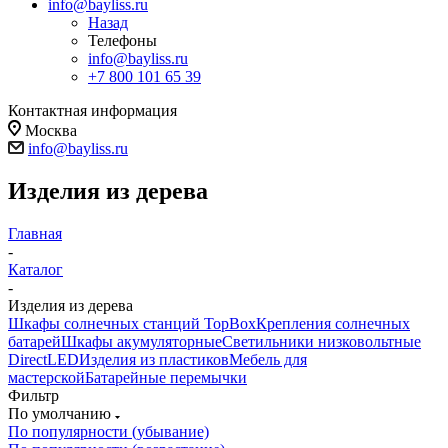
info@bayliss.ru
Назад
Телефоны
info@bayliss.ru
+7 800 101 65 39
Контактная информация
Москва
info@bayliss.ru
Изделия из дерева
Главная
-
Каталог
-
Изделия из дерева
Шкафы солнечных станций TopBox
Крепления солнечных
батарей
Шкафы акумуляторные
Светильники низковольтные
DirectLED
Изделия из пластиков
Мебель для
мастерской
Батарейные перемычки
Фильтр
По умолчанию
По популярности (убывание)