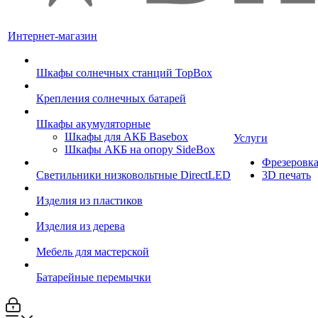
Интернет-магазин
Шкафы солнечных станций TopBox
Крепления солнечных батарей
Шкафы акумуляторные
Шкафы для АКБ Basebox
Услуги
Шкафы АКБ на опору SideBox
Фрезеровк
Светильники низковольтные DirectLED
3D печать
Изделия из пластиков
Изделия из дерева
Мебель для мастерской
Батарейные перемычки