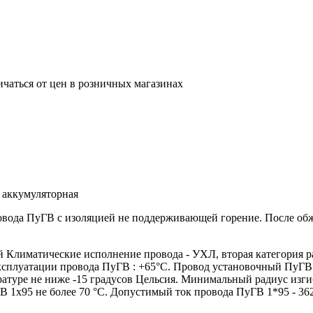
ичаться от цен в розничных магазинах
 аккумуляторная
ровода ПуГВ с изоляцией не поддерживающей горение. После о
лиматические исполнение провода - УХЛ, вторая категория р
эксплуатации провода ПуГВ : +65°С. Провод установочный ПуГВ
атуре не ниже -15 градусов Цельсия. Минимальный радиус изги
 1х95 не более 70 °С. Допустимый ток провода ПуГВ 1*95 - 36