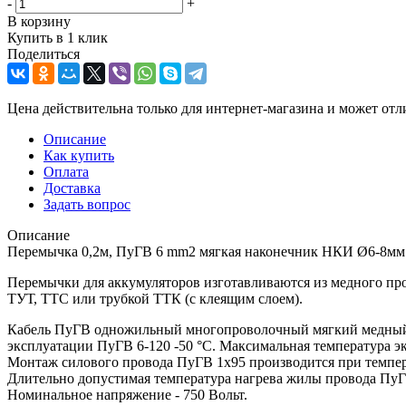
-
+
В корзину
Купить в 1 клик
Поделиться
Цена действительна только для интернет-магазина и может отл
Описание
Как купить
Оплата
Доставка
Задать вопрос
Описание
Перемычка 0,2м, ПуГВ 6 mm2 мягкая наконечник НКИ Ø6-8мм
Перемычки для аккумуляторов изготавливаются из медного п
ТУТ, ТТС или трубкой ТТК (с клеящим слоем).
Кабель ПуГВ одножильный многопроволочный мягкий медный К
эксплуатации ПуГВ 6-120 -50 °С. Максимальная температура 
Монтаж силового провода ПуГВ 1х95 производится при темпер
Длительно допустимая температура нагрева жилы провода ПуГВ
Номинальное напряжение - 750 Вольт.