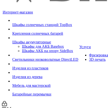
Интернет-магазин
Шкафы солнечных станций TopBox
Крепления солнечных батарей
Шкафы акумуляторные
Шкафы для АКБ Basebox
Услуги
Шкафы АКБ на опору SideBox
Фрезеровк
Светильники низковольтные DirectLED
3D печать
Изделия из пластиков
Изделия из дерева
Мебель для мастерской
Батарейные перемычки