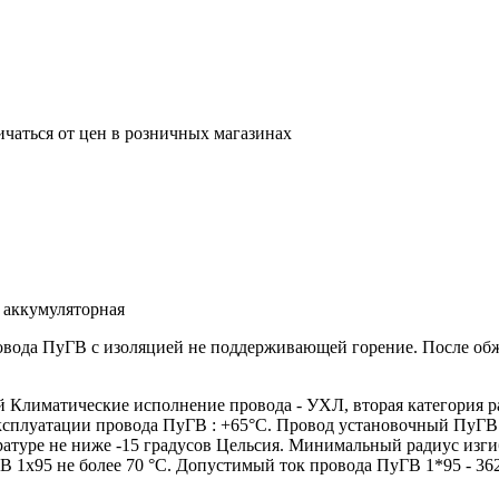
ичаться от цен в розничных магазинах
 аккумуляторная
ровода ПуГВ с изоляцией не поддерживающей горение. После о
лиматические исполнение провода - УХЛ, вторая категория р
эксплуатации провода ПуГВ : +65°С. Провод установочный ПуГВ
атуре не ниже -15 градусов Цельсия. Минимальный радиус изги
 1х95 не более 70 °С. Допустимый ток провода ПуГВ 1*95 - 36