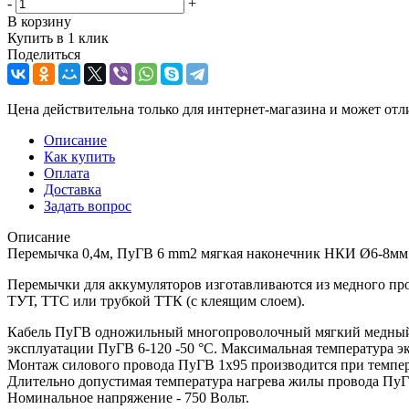
-
+
В корзину
Купить в 1 клик
Поделиться
Цена действительна только для интернет-магазина и может отл
Описание
Как купить
Оплата
Доставка
Задать вопрос
Описание
Перемычка 0,4м, ПуГВ 6 mm2 мягкая наконечник НКИ Ø6-8мм
Перемычки для аккумуляторов изготавливаются из медного п
ТУТ, ТТС или трубкой ТТК (с клеящим слоем).
Кабель ПуГВ одножильный многопроволочный мягкий медный К
эксплуатации ПуГВ 6-120 -50 °С. Максимальная температура 
Монтаж силового провода ПуГВ 1х95 производится при темпер
Длительно допустимая температура нагрева жилы провода ПуГВ
Номинальное напряжение - 750 Вольт.