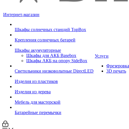
Интернет-магазин
Шкафы солнечных станций TopBox
Крепления солнечных батарей
Шкафы акумуляторные
Шкафы для АКБ Basebox
Услуги
Шкафы АКБ на опору SideBox
Фрезеровк
Светильники низковольтные DirectLED
3D печать
Изделия из пластиков
Изделия из дерева
Мебель для мастерской
Батарейные перемычки