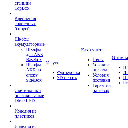
станций
TopBox
Крепления
солнечных
батарей
Шкафы
акумуляторные
Шкафы
Как купить
для АКБ
О комп
Basebox
Цены
Услуги
Шкафы
Условия
Но
АКБ на
оплаты
Фрезеровка
Л
опору
Условия
3D печать
По
SideBox
доставки
Ре
Гарантия
Светильники
на товар
низковольтные
DirectLED
Изделия из
пластиков
Изделия из