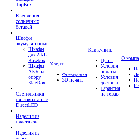
TopBox
Крепления
солнечных
батарей
Шкафы
акумуляторные
Шкафы
Как купить
для АКБ
О комп
Basebox
Цены
Услуги
Шкафы
Условия
Но
АКБ на
оплаты
Фрезеровка
Л
опору
Условия
3D печать
По
SideBox
доставки
Ре
Гарантия
Светильники
на товар
низковольтные
DirectLED
Изделия из
пластиков
Изделия из
дерева