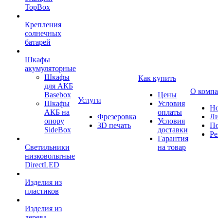
TopBox
Крепления
солнечных
батарей
Шкафы
акумуляторные
Шкафы
Как купить
для АКБ
О комп
Basebox
Цены
Услуги
Шкафы
Условия
Но
АКБ на
оплаты
Фрезеровка
Л
опору
Условия
3D печать
По
SideBox
доставки
Ре
Гарантия
Светильники
на товар
низковольтные
DirectLED
Изделия из
пластиков
Изделия из
дерева