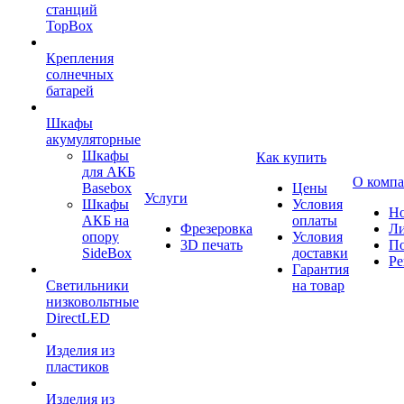
станций
TopBox
Крепления
солнечных
батарей
Шкафы
акумуляторные
Шкафы
Как купить
для АКБ
О комп
Basebox
Цены
Услуги
Шкафы
Условия
Но
АКБ на
оплаты
Фрезеровка
Л
опору
Условия
3D печать
По
SideBox
доставки
Ре
Гарантия
Светильники
на товар
низковольтные
DirectLED
Изделия из
пластиков
Изделия из