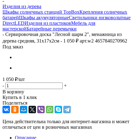
-
Изделия из дерева
Шкафы солнечных станций TopBox
Крепления солнечных
батарей
Шкафы акумуляторные
Светильники низковольтные
DirectLED
Изделия из пластиков
Мебель для
мастерской
Батарейные перемычки
-
Сервировочная доска "Лесной шарм 2", менажница из
дерева средняя, 31х17х2см - 1 050 ₽ арт.w2 4657840270962
Под заказ
1 050
₽
/шт
-
+
В корзину
Купить в 1 клик
Поделиться
Цена действительна только для интернет-магазина и может
отличаться от цен в розничных магазинах
Описание