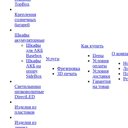
TopBox
Крепления
солнечных
батарей
Шкафы
акумуляторные
Шкафы
Как купить
для АКБ
О комп
Basebox
Цены
Услуги
Шкафы
Условия
Но
АКБ на
оплаты
Фрезеровка
Л
опору
Условия
3D печать
По
SideBox
доставки
Ре
Гарантия
Светильники
на товар
низковольтные
DirectLED
Изделия из
пластиков
Изделия из
дерева