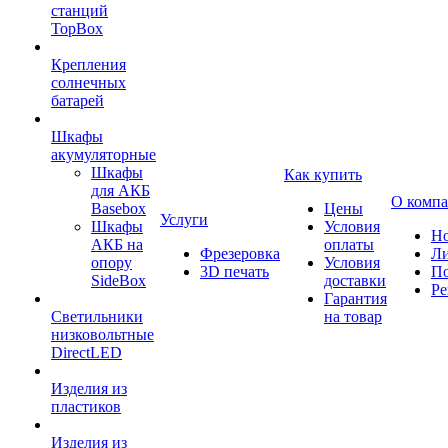
станций
TopBox
Крепления
солнечных
батарей
Шкафы
акумуляторные
Шкафы
Как купить
для АКБ
О комп
Basebox
Цены
Услуги
Шкафы
Условия
Но
АКБ на
оплаты
Фрезеровка
Л
опору
Условия
3D печать
По
SideBox
доставки
Ре
Гарантия
Светильники
на товар
низковольтные
DirectLED
Изделия из
пластиков
Изделия из