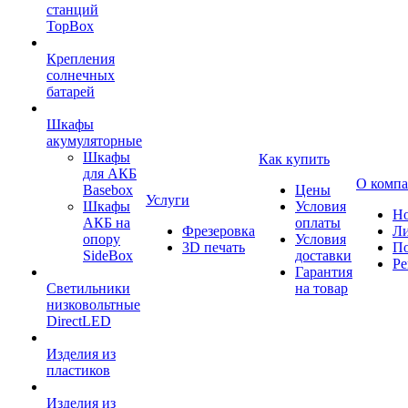
станций
TopBox
Крепления
солнечных
батарей
Шкафы
акумуляторные
Шкафы
Как купить
для АКБ
О комп
Basebox
Цены
Услуги
Шкафы
Условия
Но
АКБ на
оплаты
Фрезеровка
Л
опору
Условия
3D печать
По
SideBox
доставки
Ре
Гарантия
Светильники
на товар
низковольтные
DirectLED
Изделия из
пластиков
Изделия из