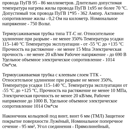
провода ПуГВ 95 - 86 миллиметров. Длительно допустимая
температура нагрева жилы провода ПуГВ 1х95 не более 70 °С.
Допустимый ток провода ПуГВ 1*95 - 362 Ампер. Активное
сопротивление жилы - 0,2 Ом на километр. Номинальное
напряжение - 750 Вольт.
Термоусаживаемая трубка типа ТТ-С нг. Относительное
удлинение при разрыве - не менее 350% Температура усадки
115–140 °C Температура эксплуатации - от -55 °C до +135 °C
Прочность на растяжение - не менее 15 Мпа Электрическая
прочность - не менее 20 кВ/мм Рабочее напряжение - до 690 В
Удельное объемное электрическое сопротивление - 1014
Ом*см.
Термоусаживаемая трубка с клеевым слоем ТТК -
Относительное удлинение при разрыве не менее 350%,
Температура усадки 115–140 °C, Температура эксплуатации от
-55 °C до +125 °C, Прочность на растяжение не менее 10 МПа,
Электрическая прочность не менее 20 кВ/мм, Рабочее
напряжение до 1000 В, Удельное объемное электрическое
сопротивление 1014 Ом*см
Наконечник кольцевой под винт, винт 6 мм (ТМЛ) Защитное
покрытие поверхности Лужёный, Номинальное поперечное
сечение - 95 мм², Угол соединения - Прямолинейный,