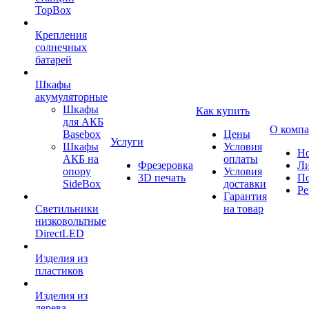
TopBox
Крепления
солнечных
батарей
Шкафы
акумуляторные
Шкафы
Как купить
для АКБ
О комп
Basebox
Цены
Услуги
Шкафы
Условия
Но
АКБ на
оплаты
Фрезеровка
Л
опору
Условия
3D печать
По
SideBox
доставки
Ре
Гарантия
Светильники
на товар
низковольтные
DirectLED
Изделия из
пластиков
Изделия из
дерева