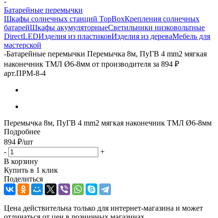
-
Батарейные перемычки
Шкафы солнечных станций TopBox
Крепления солнечных
батарей
Шкафы акумуляторные
Светильники низковольтные
DirectLED
Изделия из пластиков
Изделия из дерева
Мебель для
мастерской
-
Батарейные перемычки Перемычка 8м, ПуГВ 4 mm2 мягкая
наконечник ТМЛ Ø6-8мм от производителя за 894 ₽
арт.ПРМ-8-4
Перемычка 8м, ПуГВ 4 mm2 мягкая наконечник ТМЛ Ø6-8мм
Подробнее
894
₽
/шт
-
+
В корзину
Купить в 1 клик
Поделиться
Цена действительна только для интернет-магазина и может
отличаться от цен в розничных магазинах