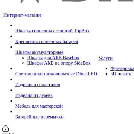
Интернет-магазин
Шкафы солнечных станций TopBox
Крепления солнечных батарей
Шкафы акумуляторные
Шкафы для АКБ Basebox
Услуги
Шкафы АКБ на опору SideBox
Фрезеровк
Светильники низковольтные DirectLED
3D печать
Изделия из пластиков
Изделия из дерева
Мебель для мастерской
Батарейные перемычки