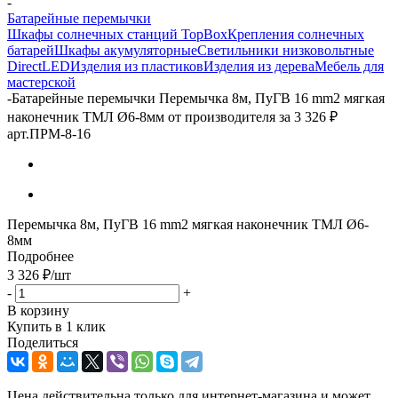
-
Батарейные перемычки
Шкафы солнечных станций TopBox
Крепления солнечных
батарей
Шкафы акумуляторные
Светильники низковольтные
DirectLED
Изделия из пластиков
Изделия из дерева
Мебель для
мастерской
-
Батарейные перемычки Перемычка 8м, ПуГВ 16 mm2 мягкая
наконечник ТМЛ Ø6-8мм от производителя за 3 326 ₽
арт.ПРМ-8-16
Перемычка 8м, ПуГВ 16 mm2 мягкая наконечник ТМЛ Ø6-
8мм
Подробнее
3 326
₽
/шт
-
+
В корзину
Купить в 1 клик
Поделиться
Цена действительна только для интернет-магазина и может