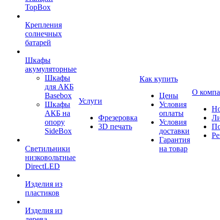
TopBox
Крепления
солнечных
батарей
Шкафы
акумуляторные
Шкафы
Как купить
для АКБ
О комп
Basebox
Цены
Услуги
Шкафы
Условия
Но
АКБ на
оплаты
Фрезеровка
Л
опору
Условия
3D печать
По
SideBox
доставки
Ре
Гарантия
Светильники
на товар
низковольтные
DirectLED
Изделия из
пластиков
Изделия из
дерева