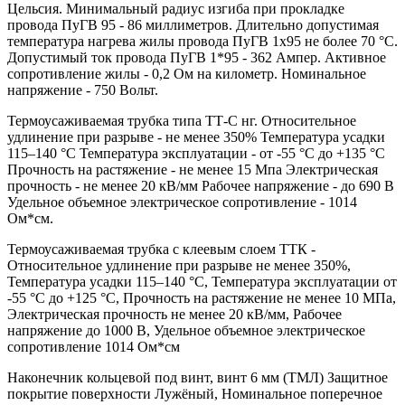
Цельсия. Минимальный радиус изгиба при прокладке
провода ПуГВ 95 - 86 миллиметров. Длительно допустимая
температура нагрева жилы провода ПуГВ 1х95 не более 70 °С.
Допустимый ток провода ПуГВ 1*95 - 362 Ампер. Активное
сопротивление жилы - 0,2 Ом на километр. Номинальное
напряжение - 750 Вольт.
Термоусаживаемая трубка типа ТТ-С нг. Относительное
удлинение при разрыве - не менее 350% Температура усадки
115–140 °C Температура эксплуатации - от -55 °C до +135 °C
Прочность на растяжение - не менее 15 Мпа Электрическая
прочность - не менее 20 кВ/мм Рабочее напряжение - до 690 В
Удельное объемное электрическое сопротивление - 1014
Ом*см.
Термоусаживаемая трубка с клеевым слоем ТТК -
Относительное удлинение при разрыве не менее 350%,
Температура усадки 115–140 °C, Температура эксплуатации от
-55 °C до +125 °C, Прочность на растяжение не менее 10 МПа,
Электрическая прочность не менее 20 кВ/мм, Рабочее
напряжение до 1000 В, Удельное объемное электрическое
сопротивление 1014 Ом*см
Наконечник кольцевой под винт, винт 6 мм (ТМЛ) Защитное
покрытие поверхности Лужёный, Номинальное поперечное