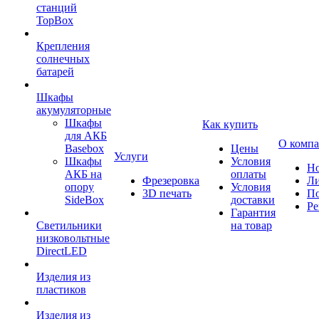
станций
TopBox
Крепления
солнечных
батарей
Шкафы
акумуляторные
Шкафы
Как купить
для АКБ
О комп
Basebox
Цены
Услуги
Шкафы
Условия
Но
АКБ на
оплаты
Фрезеровка
Л
опору
Условия
3D печать
По
SideBox
доставки
Ре
Гарантия
Светильники
на товар
низковольтные
DirectLED
Изделия из
пластиков
Изделия из