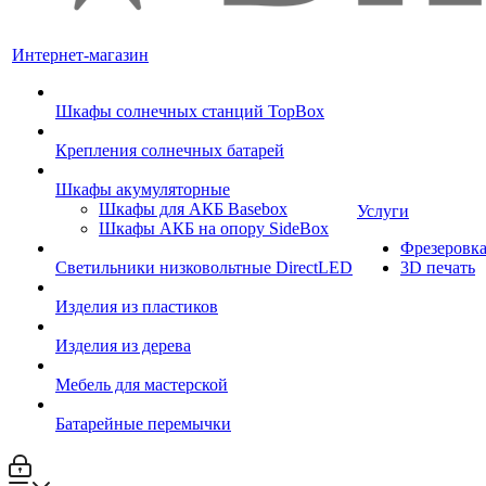
Интернет-магазин
Шкафы солнечных станций TopBox
Крепления солнечных батарей
Шкафы акумуляторные
Шкафы для АКБ Basebox
Услуги
Шкафы АКБ на опору SideBox
Фрезеровк
Светильники низковольтные DirectLED
3D печать
Изделия из пластиков
Изделия из дерева
Мебель для мастерской
Батарейные перемычки