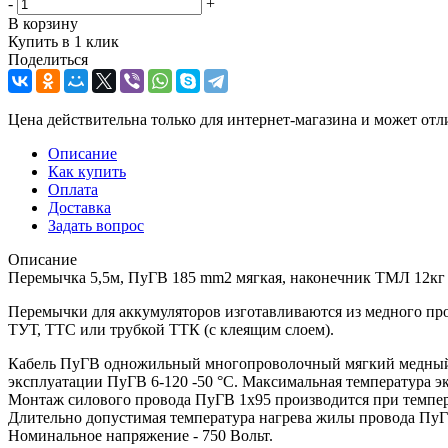
-
+
В корзину
Купить в 1 клик
Поделиться
Цена действительна только для интернет-магазина и может отл
Описание
Как купить
Оплата
Доставка
Задать вопрос
Описание
Перемычка 5,5м, ПуГВ 185 mm2 мягкая, наконечник ТМЛ 12кг
Перемычки для аккумуляторов изготавливаются из медного п
ТУТ, ТТС или трубкой ТТК (с клеящим слоем).
Кабель ПуГВ одножильный многопроволочный мягкий медный К
эксплуатации ПуГВ 6-120 -50 °С. Максимальная температура 
Монтаж силового провода ПуГВ 1х95 производится при темпер
Длительно допустимая температура нагрева жилы провода ПуГВ
Номинальное напряжение - 750 Вольт.