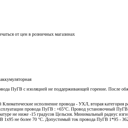
ичаться от цен в розничных магазинах
 аккумуляторная
ровода ПуГВ с изоляцией не поддерживающей горение. После о
лиматические исполнение провода - УХЛ, вторая категория р
эксплуатации провода ПуГВ : +65°С. Провод установочный ПуГВ
атуре не ниже -15 градусов Цельсия. Минимальный радиус изги
 1х95 не более 70 °С. Допустимый ток провода ПуГВ 1*95 - 36