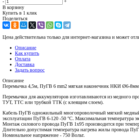
-
+
В корзину
Купить в 1 клик
Поделиться
Цена действительна только для интернет-магазина и может отл
Описание
Как купить
Оплата
Доставка
Задать вопрос
Описание
Перемычка 4,5м, ПуГВ 6 mm2 мягкая наконечник НКИ Ø6-8мм
Перемычки для аккумуляторов изготавливаются из медного п
ТУТ, ТТС или трубкой ТТК (с клеящим слоем).
Кабель ПуГВ одножильный многопроволочный мягкий медный К
эксплуатации ПуГВ 6-120 -50 °С. Максимальная температура 
Монтаж силового провода ПуГВ 1х95 производится при темпер
Длительно допустимая температура нагрева жилы провода ПуГВ
Номинальное напряжение - 750 Вольт.