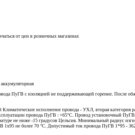
ичаться от цен в розничных магазинах
 аккумуляторная
ровода ПуГВ с изоляцией не поддерживающей горение. После о
лиматические исполнение провода - УХЛ, вторая категория р
эксплуатации провода ПуГВ : +65°С. Провод установочный ПуГВ
атуре не ниже -15 градусов Цельсия. Минимальный радиус изги
 1х95 не более 70 °С. Допустимый ток провода ПуГВ 1*95 - 36