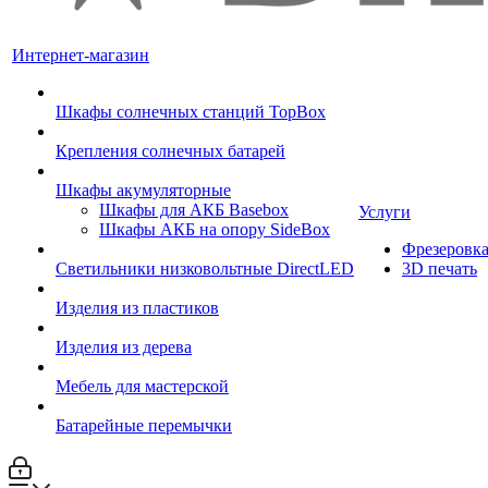
Интернет-магазин
Шкафы солнечных станций TopBox
Крепления солнечных батарей
Шкафы акумуляторные
Шкафы для АКБ Basebox
Услуги
Шкафы АКБ на опору SideBox
Фрезеровк
Светильники низковольтные DirectLED
3D печать
Изделия из пластиков
Изделия из дерева
Мебель для мастерской
Батарейные перемычки