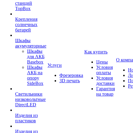
станций
TopBox
Крепления
солнечных
батарей
Шкафы
акумуляторные
Шкафы
Как купить
для АКБ
О комп
Basebox
Цены
Услуги
Шкафы
Условия
Но
АКБ на
оплаты
Фрезеровка
Л
опору
Условия
3D печать
По
SideBox
доставки
Ре
Гарантия
Светильники
на товар
низковольтные
DirectLED
Изделия из
пластиков
Изделия из