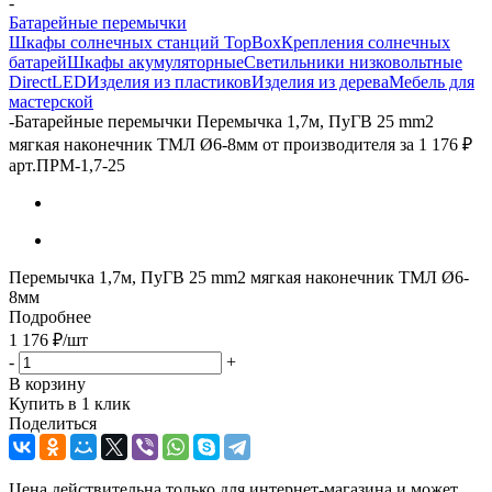
-
Батарейные перемычки
Шкафы солнечных станций TopBox
Крепления солнечных
батарей
Шкафы акумуляторные
Светильники низковольтные
DirectLED
Изделия из пластиков
Изделия из дерева
Мебель для
мастерской
-
Батарейные перемычки Перемычка 1,7м, ПуГВ 25 mm2
мягкая наконечник ТМЛ Ø6-8мм от производителя за 1 176 ₽
арт.ПРМ-1,7-25
Перемычка 1,7м, ПуГВ 25 mm2 мягкая наконечник ТМЛ Ø6-
8мм
Подробнее
1 176
₽
/шт
-
+
В корзину
Купить в 1 клик
Поделиться
Цена действительна только для интернет-магазина и может