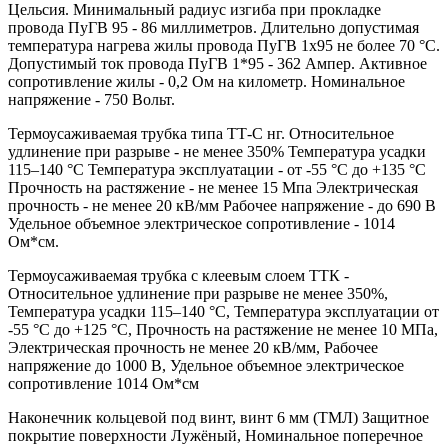
Цельсия. Минимальный радиус изгиба при прокладке
провода ПуГВ 95 - 86 миллиметров. Длительно допустимая
температура нагрева жилы провода ПуГВ 1х95 не более 70 °С.
Допустимый ток провода ПуГВ 1*95 - 362 Ампер. Активное
сопротивление жилы - 0,2 Ом на километр. Номинальное
напряжение - 750 Вольт.
Термоусаживаемая трубка типа ТТ-С нг. Относительное
удлинение при разрыве - не менее 350% Температура усадки
115–140 °C Температура эксплуатации - от -55 °C до +135 °C
Прочность на растяжение - не менее 15 Мпа Электрическая
прочность - не менее 20 кВ/мм Рабочее напряжение - до 690 В
Удельное объемное электрическое сопротивление - 1014
Ом*см.
Термоусаживаемая трубка с клеевым слоем ТТК -
Относительное удлинение при разрыве не менее 350%,
Температура усадки 115–140 °C, Температура эксплуатации от
-55 °C до +125 °C, Прочность на растяжение не менее 10 МПа,
Электрическая прочность не менее 20 кВ/мм, Рабочее
напряжение до 1000 В, Удельное объемное электрическое
сопротивление 1014 Ом*см
Наконечник кольцевой под винт, винт 6 мм (ТМЛ) Защитное
покрытие поверхности Лужёный, Номинальное поперечное