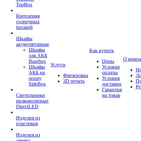
TopBox
Крепления
солнечных
батарей
Шкафы
акумуляторные
Шкафы
Как купить
для АКБ
О комп
Basebox
Цены
Услуги
Шкафы
Условия
Но
АКБ на
оплаты
Фрезеровка
Л
опору
Условия
3D печать
По
SideBox
доставки
Ре
Гарантия
Светильники
на товар
низковольтные
DirectLED
Изделия из
пластиков
Изделия из
дерева