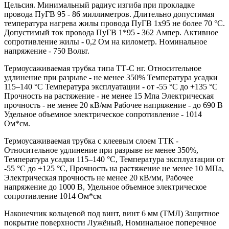
Цельсия. Минимальный радиус изгиба при прокладке
провода ПуГВ 95 - 86 миллиметров. Длительно допустимая
температура нагрева жилы провода ПуГВ 1х95 не более 70 °С.
Допустимый ток провода ПуГВ 1*95 - 362 Ампер. Активное
сопротивление жилы - 0,2 Ом на километр. Номинальное
напряжение - 750 Вольт.
Термоусаживаемая трубка типа ТТ-С нг. Относительное
удлинение при разрыве - не менее 350% Температура усадки
115–140 °C Температура эксплуатации - от -55 °C до +135 °C
Прочность на растяжение - не менее 15 Мпа Электрическая
прочность - не менее 20 кВ/мм Рабочее напряжение - до 690 В
Удельное объемное электрическое сопротивление - 1014
Ом*см.
Термоусаживаемая трубка с клеевым слоем ТТК -
Относительное удлинение при разрыве не менее 350%,
Температура усадки 115–140 °C, Температура эксплуатации от
-55 °C до +125 °C, Прочность на растяжение не менее 10 МПа,
Электрическая прочность не менее 20 кВ/мм, Рабочее
напряжение до 1000 В, Удельное объемное электрическое
сопротивление 1014 Ом*см
Наконечник кольцевой под винт, винт 6 мм (ТМЛ) Защитное
покрытие поверхности Лужёный, Номинальное поперечное