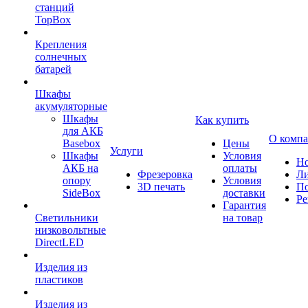
станций
TopBox
Крепления
солнечных
батарей
Шкафы
акумуляторные
Шкафы
Как купить
для АКБ
О комп
Basebox
Цены
Услуги
Шкафы
Условия
Но
АКБ на
оплаты
Фрезеровка
Л
опору
Условия
3D печать
По
SideBox
доставки
Ре
Гарантия
Светильники
на товар
низковольтные
DirectLED
Изделия из
пластиков
Изделия из