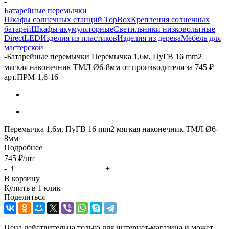
-
Батарейные перемычки
Шкафы солнечных станций TopBox
Крепления солнечных
батарей
Шкафы акумуляторные
Светильники низковольтные
DirectLED
Изделия из пластиков
Изделия из дерева
Мебель для
мастерской
-
Батарейные перемычки Перемычка 1,6м, ПуГВ 16 mm2
мягкая наконечник ТМЛ Ø6-8мм от производителя за 745 ₽
арт.ПРМ-1,6-16
Перемычка 1,6м, ПуГВ 16 mm2 мягкая наконечник ТМЛ Ø6-
8мм
Подробнее
745
₽
/шт
-
+
В корзину
Купить в 1 клик
Поделиться
Цена действительна только для интернет-магазина и может