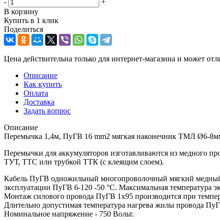
-
+
В корзину
Купить в 1 клик
Поделиться
Цена действительна только для интернет-магазина и может отл
Описание
Как купить
Оплата
Доставка
Задать вопрос
Описание
Перемычка 1,4м, ПуГВ 16 mm2 мягкая наконечник ТМЛ Ø6-8м
Перемычки для аккумуляторов изготавливаются из медного п
ТУТ, ТТС или трубкой ТТК (с клеящим слоем).
Кабель ПуГВ одножильный многопроволочный мягкий медный К
эксплуатации ПуГВ 6-120 -50 °С. Максимальная температура 
Монтаж силового провода ПуГВ 1х95 производится при темпер
Длительно допустимая температура нагрева жилы провода ПуГВ
Номинальное напряжение - 750 Вольт.