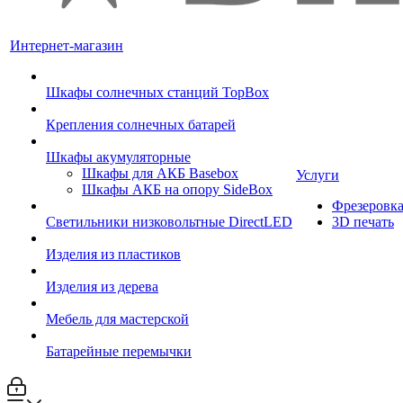
Интернет-магазин
Шкафы солнечных станций TopBox
Крепления солнечных батарей
Шкафы акумуляторные
Шкафы для АКБ Basebox
Услуги
Шкафы АКБ на опору SideBox
Фрезеровк
Светильники низковольтные DirectLED
3D печать
Изделия из пластиков
Изделия из дерева
Мебель для мастерской
Батарейные перемычки