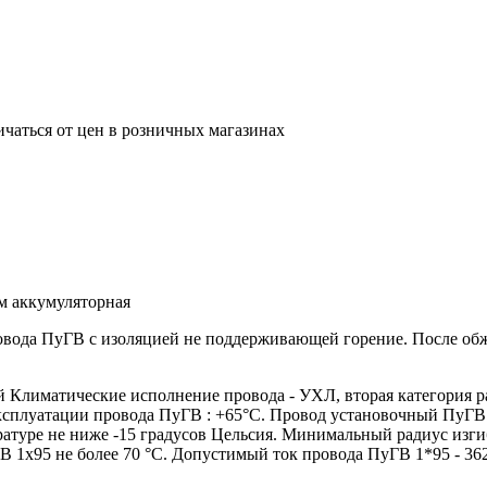
ичаться от цен в розничных магазинах
м аккумуляторная
ровода ПуГВ с изоляцией не поддерживающей горение. После о
лиматические исполнение провода - УХЛ, вторая категория р
эксплуатации провода ПуГВ : +65°С. Провод установочный ПуГВ
атуре не ниже -15 градусов Цельсия. Минимальный радиус изги
 1х95 не более 70 °С. Допустимый ток провода ПуГВ 1*95 - 36