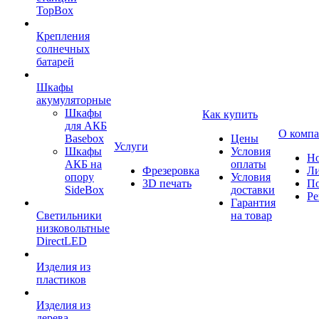
TopBox
Крепления
солнечных
батарей
Шкафы
акумуляторные
Шкафы
Как купить
для АКБ
О комп
Basebox
Цены
Услуги
Шкафы
Условия
Но
АКБ на
оплаты
Фрезеровка
Л
опору
Условия
3D печать
По
SideBox
доставки
Ре
Гарантия
Светильники
на товар
низковольтные
DirectLED
Изделия из
пластиков
Изделия из
дерева