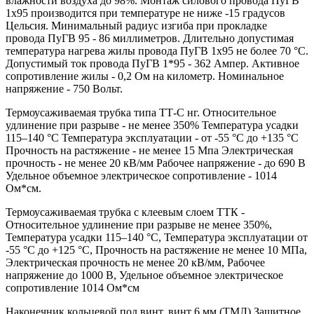
влажности воздуха до 98%. Монтаж силового провода ПуГВ
1х95 производится при температуре не ниже -15 градусов
Цельсия. Минимальный радиус изгиба при прокладке
провода ПуГВ 95 - 86 миллиметров. Длительно допустимая
температура нагрева жилы провода ПуГВ 1х95 не более 70 °С.
Допустимый ток провода ПуГВ 1*95 - 362 Ампер. Активное
сопротивление жилы - 0,2 Ом на километр. Номинальное
напряжение - 750 Вольт.
Термоусаживаемая трубка типа ТТ-С нг. Относительное
удлинение при разрыве - не менее 350% Температура усадки
115–140 °C Температура эксплуатации - от -55 °C до +135 °C
Прочность на растяжение - не менее 15 Мпа Электрическая
прочность - не менее 20 кВ/мм Рабочее напряжение - до 690 В
Удельное объемное электрическое сопротивление - 1014
Ом*см.
Термоусаживаемая трубка с клеевым слоем ТТК -
Относительное удлинение при разрыве не менее 350%,
Температура усадки 115–140 °C, Температура эксплуатации от
-55 °C до +125 °C, Прочность на растяжение не менее 10 МПа,
Электрическая прочность не менее 20 кВ/мм, Рабочее
напряжение до 1000 В, Удельное объемное электрическое
сопротивление 1014 Ом*см
Наконечник кольцевой под винт, винт 6 мм (ТМЛ) Защитное