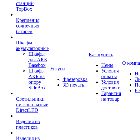
станций
TopBox
Крепления
солнечных
батарей
Шкафы
акумуляторные
Шкафы
Как купить
для АКБ
О комп
Basebox
Цены
Услуги
Шкафы
Условия
Но
АКБ на
оплаты
Фрезеровка
Л
опору
Условия
3D печать
По
SideBox
доставки
Ре
Гарантия
Светильники
на товар
низковольтные
DirectLED
Изделия из
пластиков
Изделия из