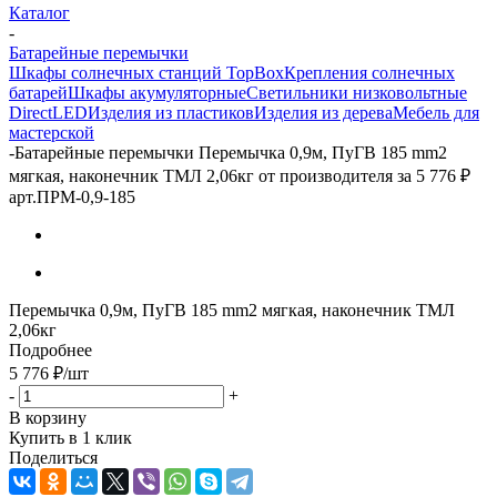
Каталог
-
Батарейные перемычки
Шкафы солнечных станций TopBox
Крепления солнечных
батарей
Шкафы акумуляторные
Светильники низковольтные
DirectLED
Изделия из пластиков
Изделия из дерева
Мебель для
мастерской
-
Батарейные перемычки Перемычка 0,9м, ПуГВ 185 mm2
мягкая, наконечник ТМЛ 2,06кг от производителя за 5 776 ₽
арт.ПРМ-0,9-185
Перемычка 0,9м, ПуГВ 185 mm2 мягкая, наконечник ТМЛ
2,06кг
Подробнее
5 776
₽
/шт
-
+
В корзину
Купить в 1 клик
Поделиться