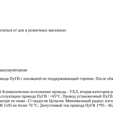
ичаться от цен в розничных магазинах
аккумуляторная
ровода ПуГВ с изоляцией не поддерживающей горение. После о
лиматические исполнение провода - УХЛ, вторая категория р
эксплуатации провода ПуГВ : +65°С. Провод установочный ПуГВ
атуре не ниже -15 градусов Цельсия. Минимальный радиус изги
 1х95 не более 70 °С. Допустимый ток провода ПуГВ 1*95 - 36