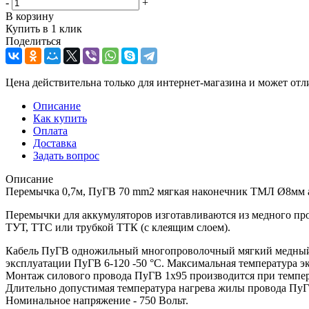
-
+
В корзину
Купить в 1 клик
Поделиться
Цена действительна только для интернет-магазина и может отл
Описание
Как купить
Оплата
Доставка
Задать вопрос
Описание
Перемычка 0,7м, ПуГВ 70 mm2 мягкая наконечник ТМЛ Ø8мм 
Перемычки для аккумуляторов изготавливаются из медного п
ТУТ, ТТС или трубкой ТТК (с клеящим слоем).
Кабель ПуГВ одножильный многопроволочный мягкий медный К
эксплуатации ПуГВ 6-120 -50 °С. Максимальная температура 
Монтаж силового провода ПуГВ 1х95 производится при темпер
Длительно допустимая температура нагрева жилы провода ПуГВ
Номинальное напряжение - 750 Вольт.