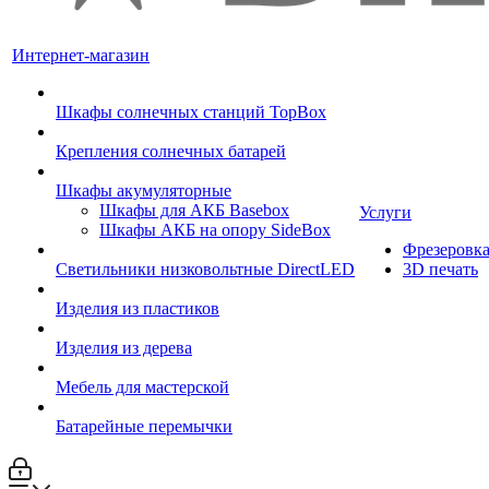
Интернет-магазин
Шкафы солнечных станций TopBox
Крепления солнечных батарей
Шкафы акумуляторные
Шкафы для АКБ Basebox
Услуги
Шкафы АКБ на опору SideBox
Фрезеровк
Светильники низковольтные DirectLED
3D печать
Изделия из пластиков
Изделия из дерева
Мебель для мастерской
Батарейные перемычки