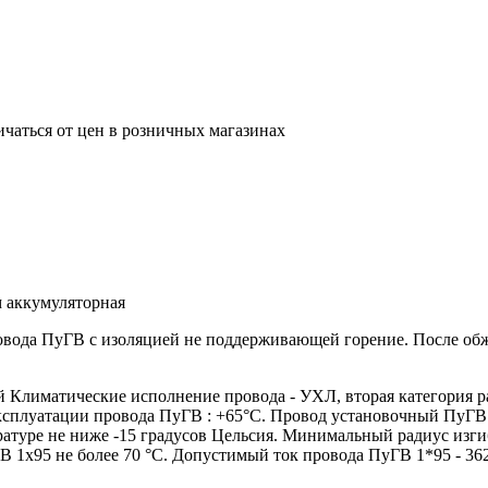
ичаться от цен в розничных магазинах
 аккумуляторная
ровода ПуГВ с изоляцией не поддерживающей горение. После о
лиматические исполнение провода - УХЛ, вторая категория р
эксплуатации провода ПуГВ : +65°С. Провод установочный ПуГВ
атуре не ниже -15 градусов Цельсия. Минимальный радиус изги
 1х95 не более 70 °С. Допустимый ток провода ПуГВ 1*95 - 36