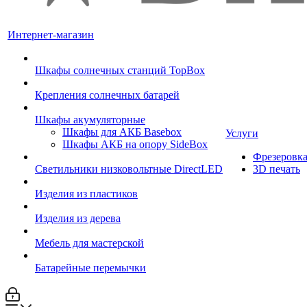
Интернет-магазин
Шкафы солнечных станций TopBox
Крепления солнечных батарей
Шкафы акумуляторные
Шкафы для АКБ Basebox
Услуги
Шкафы АКБ на опору SideBox
Фрезеровк
Светильники низковольтные DirectLED
3D печать
Изделия из пластиков
Изделия из дерева
Мебель для мастерской
Батарейные перемычки