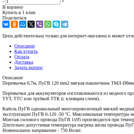
-
+
В корзину
Купить в 1 клик
Поделиться
Цена действительна только для интернет-магазина и может отл
Описание
Как купить
Оплата
Доставка
Задать вопрос
Описание
Перемычка 0,7м, ПуГВ 120 mm2 мягкая наконечник ТМЛ Ø8мм
Перемычки для аккумуляторов изготавливаются из медного п
ТУТ, ТТС или трубкой ТТК (с клеящим слоем).
Кабель ПуГВ одножильный многопроволочный мягкий медный К
эксплуатации ПуГВ 6-120 -50 °С. Максимальная температура 
Монтаж силового провода ПуГВ 1х95 производится при темпер
Длительно допустимая температура нагрева жилы провода ПуГВ
Номинальное напряжение - 750 Вольт.