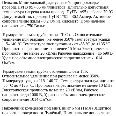
Цельсия. Минимальный радиус изгиба при прокладке
провода ПуГВ 95 - 86 миллиметров. Длительно допустимая
температура нагрева жилы провода ПуГВ 1х95 не более 70 °С.
Допустимый ток провода ПуГВ 1*95 - 362 Ампер. Активное
сопротивление жилы - 0,2 Ом на километр. Номинальное
напряжение - 750 Вольт.
Термоусаживаемая трубка типа ТТ-С нг. Относительное
удлинение при разрыве - не менее 350% Температура усадки
115–140 °C Температура эксплуатации - от -55 °C до +135 °C
Прочность на растяжение - не менее 15 Мпа Электрическая
прочность - не менее 20 кВ/мм Рабочее напряжение - до 690 В
Удельное объемное электрическое сопротивление - 1014
Ом*см.
Термоусаживаемая трубка с клеевым слоем ТТК -
Относительное удлинение при разрыве не менее 350%,
Температура усадки 115–140 °C, Температура эксплуатации от
-55 °C до +125 °C, Прочность на растяжение не менее 10 МПа,
Электрическая прочность не менее 20 кВ/мм, Рабочее
напряжение до 1000 В, Удельное объемное электрическое
сопротивление 1014 Ом*см
Наконечник кольцевой под винт, винт 6 мм (ТМЛ) Защитное
покрытие поверхности Лужёный, Номинальное поперечное