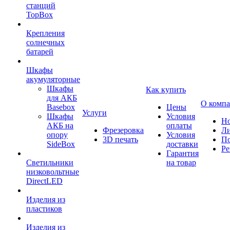
станций
TopBox
Крепления
солнечных
батарей
Шкафы
акумуляторные
Шкафы
Как купить
для АКБ
О комп
Basebox
Цены
Услуги
Шкафы
Условия
Но
АКБ на
оплаты
Фрезеровка
Л
опору
Условия
3D печать
По
SideBox
доставки
Ре
Гарантия
Светильники
на товар
низковольтные
DirectLED
Изделия из
пластиков
Изделия из