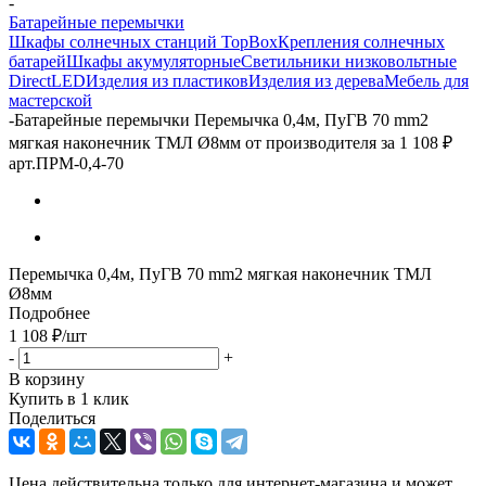
-
Батарейные перемычки
Шкафы солнечных станций TopBox
Крепления солнечных
батарей
Шкафы акумуляторные
Светильники низковольтные
DirectLED
Изделия из пластиков
Изделия из дерева
Мебель для
мастерской
-
Батарейные перемычки Перемычка 0,4м, ПуГВ 70 mm2
мягкая наконечник ТМЛ Ø8мм от производителя за 1 108 ₽
арт.ПРМ-0,4-70
Перемычка 0,4м, ПуГВ 70 mm2 мягкая наконечник ТМЛ
Ø8мм
Подробнее
1 108
₽
/шт
-
+
В корзину
Купить в 1 клик
Поделиться
Цена действительна только для интернет-магазина и может