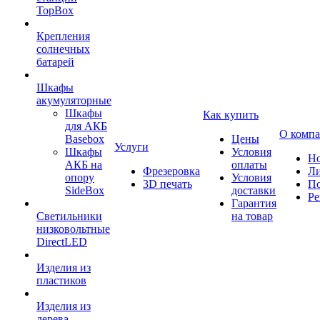
TopBox
Крепления
солнечных
батарей
Шкафы
акумуляторные
Шкафы
Как купить
для АКБ
О комп
Basebox
Цены
Услуги
Шкафы
Условия
Но
АКБ на
оплаты
Фрезеровка
Л
опору
Условия
3D печать
По
SideBox
доставки
Ре
Гарантия
Светильники
на товар
низковольтные
DirectLED
Изделия из
пластиков
Изделия из
дерева