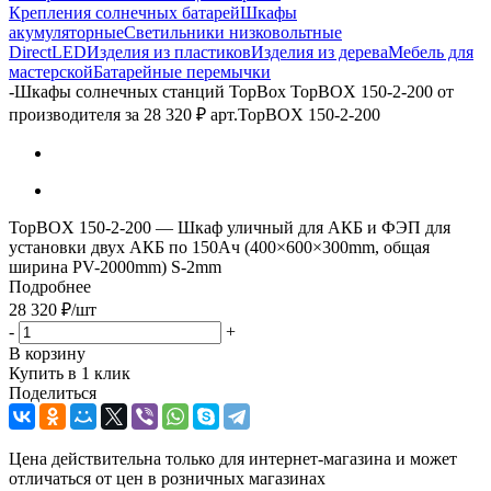
Крепления солнечных батарей
Шкафы
акумуляторные
Светильники низковольтные
DirectLED
Изделия из пластиков
Изделия из дерева
Мебель для
мастерской
Батарейные перемычки
-
Шкафы солнечных станций TopBox TopBOX 150-2-200 от
производителя за 28 320 ₽ арт.TopBOX 150-2-200
TopBOX 150-2-200 — Шкаф уличный для АКБ и ФЭП для
установки двух АКБ по 150Ач (400×600×300mm, общая
ширина PV-2000mm) S-2mm
Подробнее
28 320
₽
/шт
-
+
В корзину
Купить в 1 клик
Поделиться
Цена действительна только для интернет-магазина и может
отличаться от цен в розничных магазинах