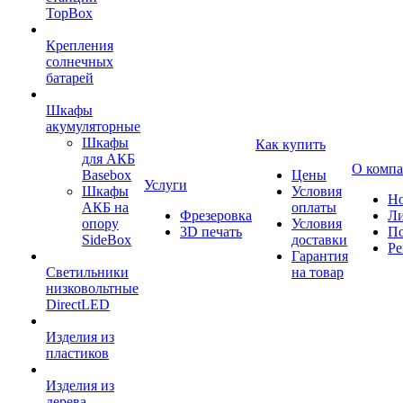
TopBox
Крепления
солнечных
батарей
Шкафы
акумуляторные
Шкафы
Как купить
для АКБ
О комп
Basebox
Цены
Услуги
Шкафы
Условия
Но
АКБ на
оплаты
Фрезеровка
Л
опору
Условия
3D печать
По
SideBox
доставки
Ре
Гарантия
Светильники
на товар
низковольтные
DirectLED
Изделия из
пластиков
Изделия из
дерева