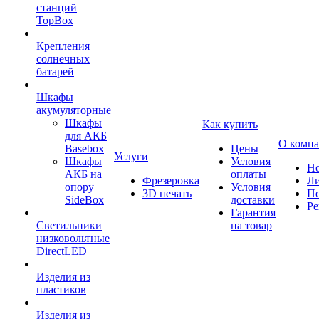
станций
TopBox
Крепления
солнечных
батарей
Шкафы
акумуляторные
Шкафы
Как купить
для АКБ
О комп
Basebox
Цены
Услуги
Шкафы
Условия
Но
АКБ на
оплаты
Фрезеровка
Л
опору
Условия
3D печать
По
SideBox
доставки
Ре
Гарантия
Светильники
на товар
низковольтные
DirectLED
Изделия из
пластиков
Изделия из