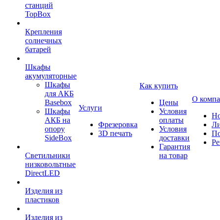
станций
TopBox
Крепления
солнечных
батарей
Шкафы
акумуляторные
Шкафы
Как купить
для АКБ
О комп
Basebox
Цены
Услуги
Шкафы
Условия
Но
АКБ на
оплаты
Фрезеровка
Л
опору
Условия
3D печать
По
SideBox
доставки
Ре
Гарантия
Светильники
на товар
низковольтные
DirectLED
Изделия из
пластиков
Изделия из