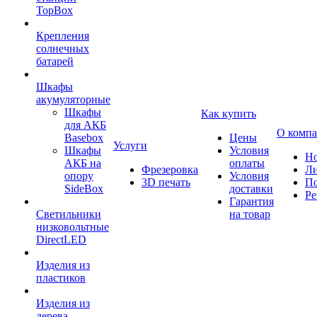
TopBox
Крепления
солнечных
батарей
Шкафы
акумуляторные
Шкафы
Как купить
для АКБ
О комп
Basebox
Цены
Услуги
Шкафы
Условия
Но
АКБ на
оплаты
Фрезеровка
Л
опору
Условия
3D печать
По
SideBox
доставки
Ре
Гарантия
Светильники
на товар
низковольтные
DirectLED
Изделия из
пластиков
Изделия из
дерева