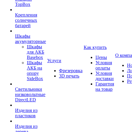
TopBox
Крепления
солнечных
батарей
Шкафы
акумуляторные
Шкафы
Как купить
для АКБ
О комп
Basebox
Цены
Услуги
Шкафы
Условия
Но
АКБ на
оплаты
Фрезеровка
Л
опору
Условия
3D печать
По
SideBox
доставки
Ре
Гарантия
Светильники
на товар
низковольтные
DirectLED
Изделия из
пластиков
Изделия из
дерева