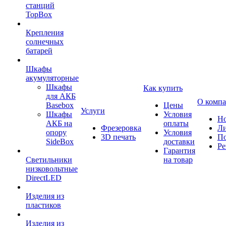
станций
TopBox
Крепления
солнечных
батарей
Шкафы
акумуляторные
Шкафы
Как купить
для АКБ
О комп
Basebox
Цены
Услуги
Шкафы
Условия
Но
АКБ на
оплаты
Фрезеровка
Л
опору
Условия
3D печать
По
SideBox
доставки
Ре
Гарантия
Светильники
на товар
низковольтные
DirectLED
Изделия из
пластиков
Изделия из