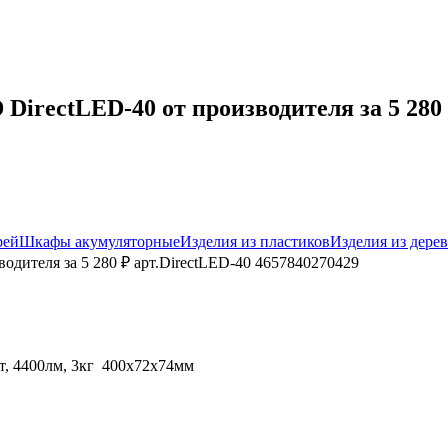
irectLED-40 от производителя за 5 280 
рей
Шкафы акумуляторные
Изделия из пластиков
Изделия из дерев
одителя за 5 280 ₽ арт.DirectLED-40 4657840270429
т, 4400лм, 3кг 400х72х74мм