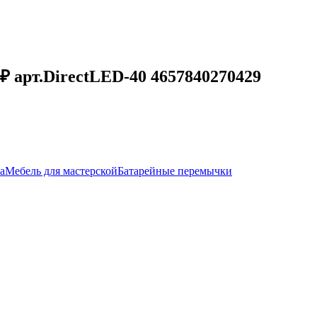
₽ арт.DirectLED-40 4657840270429
а
Мебель для мастерской
Батарейные перемычки