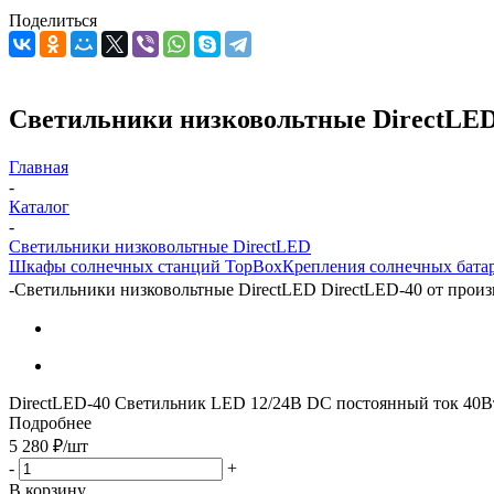
Поделиться
Светильники низковольтные DirectLED D
Главная
-
Каталог
-
Светильники низковольтные DirectLED
Шкафы солнечных станций TopBox
Крепления солнечных бата
-
Светильники низковольтные DirectLED DirectLED-40 от произв
DirectLED-40 Cветильник LED 12/24В DC постоянный ток 40В
Подробнее
5 280
₽
/шт
-
+
В корзину