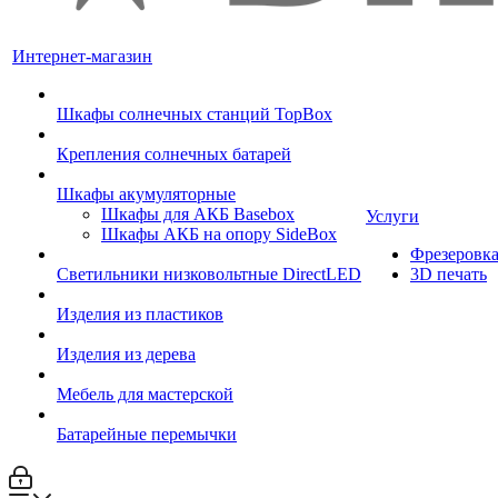
Интернет-магазин
Шкафы солнечных станций TopBox
Крепления солнечных батарей
Шкафы акумуляторные
Шкафы для АКБ Basebox
Услуги
Шкафы АКБ на опору SideBox
Фрезеровк
Светильники низковольтные DirectLED
3D печать
Изделия из пластиков
Изделия из дерева
Мебель для мастерской
Батарейные перемычки