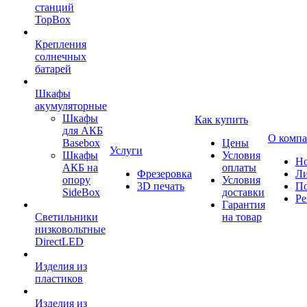
станций
TopBox
Крепления
солнечных
батарей
Шкафы
акумуляторные
Шкафы
Как купить
для АКБ
О комп
Basebox
Цены
Услуги
Шкафы
Условия
Но
АКБ на
оплаты
Фрезеровка
Л
опору
Условия
3D печать
По
SideBox
доставки
Ре
Гарантия
Светильники
на товар
низковольтные
DirectLED
Изделия из
пластиков
Изделия из