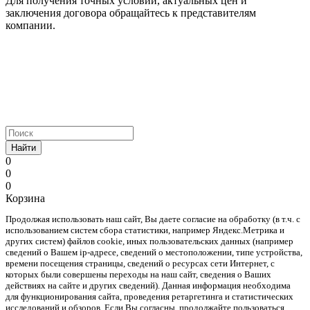
Для получения точных условий, актуальных цен и
заключения договора обращайтесь к представителям
компании.
Найти
0
0
0
Корзина
Продолжая использовать наш cайт, Вы даете согласие на обработку (в т.ч. с
использованием систем сбора статистики, например Яндекс.Метрика и
других систем) файлов cookie, иных пользовательских данных (например
сведений о Вашем ip-адресе, сведений о местоположении, типе устройства,
времени посещения страницы, сведений о ресурсах сети Интернет, с
которых были совершены переходы на наш сайт, сведения о Ваших
действиях на сайте и других сведений). Данная информация необходима
для функционирования сайта, проведения ретаргетинга и статистических
исследований и обзоров. Если Вы согласны, продолжайте пользоваться