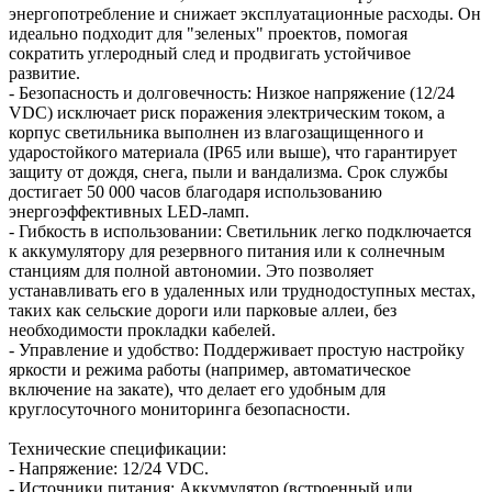
энергопотребление и снижает эксплуатационные расходы. Он
идеально подходит для "зеленых" проектов, помогая
сократить углеродный след и продвигать устойчивое
развитие.
- Безопасность и долговечность: Низкое напряжение (12/24
VDC) исключает риск поражения электрическим током, а
корпус светильника выполнен из влагозащищенного и
ударостойкого материала (IP65 или выше), что гарантирует
защиту от дождя, снега, пыли и вандализма. Срок службы
достигает 50 000 часов благодаря использованию
энергоэффективных LED-ламп.
- Гибкость в использовании: Светильник легко подключается
к аккумулятору для резервного питания или к солнечным
станциям для полной автономии. Это позволяет
устанавливать его в удаленных или труднодоступных местах,
таких как сельские дороги или парковые аллеи, без
необходимости прокладки кабелей.
- Управление и удобство: Поддерживает простую настройку
яркости и режима работы (например, автоматическое
включение на закате), что делает его удобным для
круглосуточного мониторинга безопасности.
Технические спецификации:
- Напряжение: 12/24 VDC.
- Источники питания: Аккумулятор (встроенный или