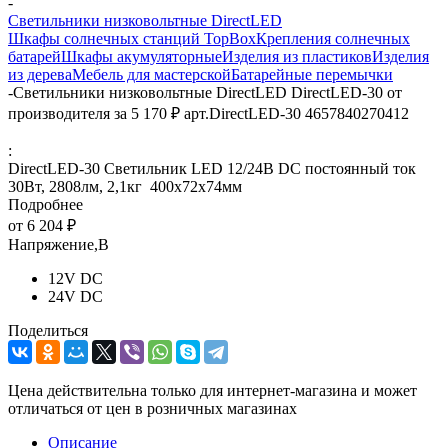
-
Светильники низковольтные DirectLED
Шкафы солнечных станций TopBox
Крепления солнечных
батарей
Шкафы акумуляторные
Изделия из пластиков
Изделия
из дерева
Мебель для мастерской
Батарейные перемычки
-
Светильники низковольтные DirectLED DirectLED-30 от
производителя за 5 170 ₽ арт.DirectLED-30 4657840270412
:
DirectLED-30 Cветильник LED 12/24В DC постоянный ток
30Вт, 2808лм, 2,1кг 400х72х74мм
Подробнее
от
6 204 ₽
Напряжение,В
12V DC
24V DC
Поделиться
Цена действительна только для интернет-магазина и может
отличаться от цен в розничных магазинах
Описание