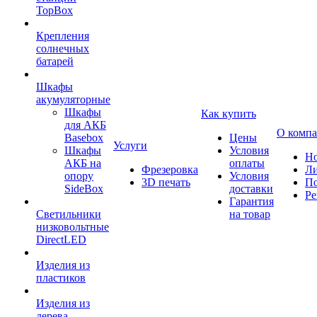
TopBox
Крепления
солнечных
батарей
Шкафы
акумуляторные
Шкафы
Как купить
для АКБ
О комп
Basebox
Цены
Услуги
Шкафы
Условия
Но
АКБ на
оплаты
Фрезеровка
Л
опору
Условия
3D печать
По
SideBox
доставки
Ре
Гарантия
Светильники
на товар
низковольтные
DirectLED
Изделия из
пластиков
Изделия из
дерева