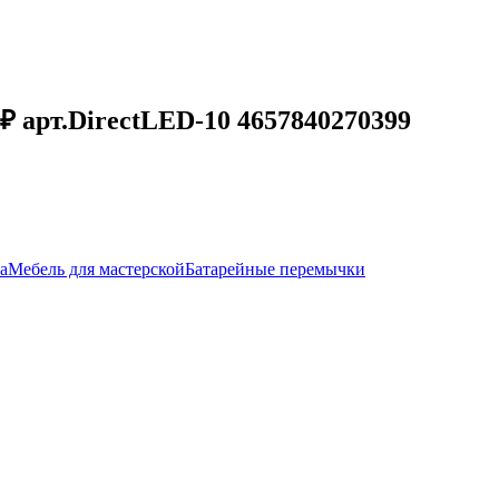
₽ арт.DirectLED-10 4657840270399
а
Мебель для мастерской
Батарейные перемычки