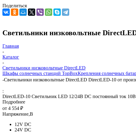
Поделиться
Светильники низковольтные DirectLED D
Главная
-
Каталог
-
Светильники низковольтные DirectLED
Шкафы солнечных станций TopBox
Крепления солнечных бата
-
Светильники низковольтные DirectLED DirectLED-10 от произв
:
DirectLED-10 Cветильник LED 12/24В DC постоянный ток 10Вт
Подробнее
от
4 554 ₽
Напряжение,В
12V DC
24V DC