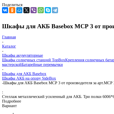
Поделиться
Шкафы для АКБ Basebox МСР 3 от прои
Главная
-
Каталог
-
Шкафы акумуляторные
Шкафы солнечных станций TopBox
Крепления солнечных бата
мастерской
Батарейные перемычки
-
Шкафы для АКБ Basebox
Шкафы АКБ на опору SideBox
-
Шкафы для АКБ Basebox МСР 3 от производителя за арт.МСР 
:
Стеллаж металлический усиленный для АКБ. Три полки 6006*6
Подробнее
Вариант