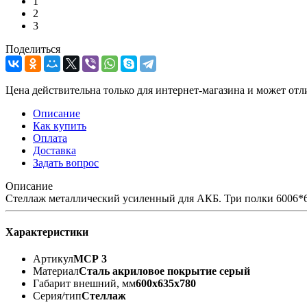
1
2
3
Поделиться
Цена действительна только для интернет-магазина и может отл
Описание
Как купить
Оплата
Доставка
Задать вопрос
Описание
Стеллаж металлический усиленный для АКБ. Три полки 6006*6
Характеристики
Артикул
МСР 3
Материал
Сталь акриловое покрытие серый
Габарит внешний, мм
600х635х780
Серия/тип
Стеллаж