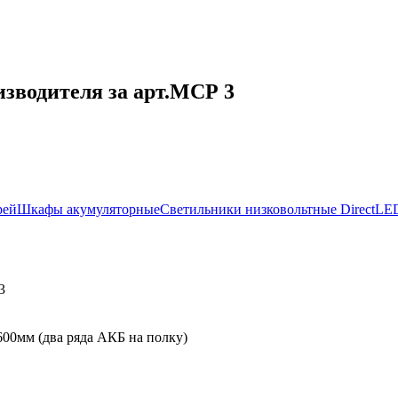
зводителя за арт.МСР 3
рей
Шкафы акумуляторные
Светильники низковольтные DirectLE
3
00мм (два ряда АКБ на полку)