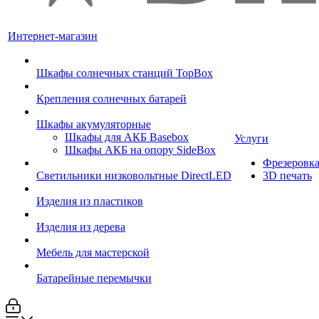
Интернет-магазин
Шкафы солнечных станций TopBox
Крепления солнечных батарей
Шкафы акумуляторные
Шкафы для АКБ Basebox
Услуги
Шкафы АКБ на опору SideBox
Фрезеровк
Светильники низковольтные DirectLED
3D печать
Изделия из пластиков
Изделия из дерева
Мебель для мастерской
Батарейные перемычки