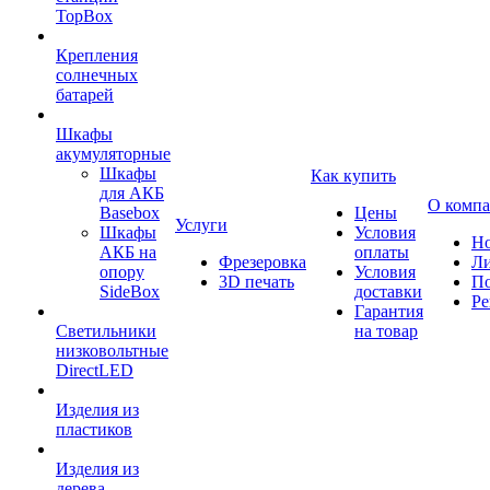
TopBox
Крепления
солнечных
батарей
Шкафы
акумуляторные
Шкафы
Как купить
для АКБ
О комп
Basebox
Цены
Услуги
Шкафы
Условия
Но
АКБ на
оплаты
Фрезеровка
Л
опору
Условия
3D печать
По
SideBox
доставки
Ре
Гарантия
Светильники
на товар
низковольтные
DirectLED
Изделия из
пластиков
Изделия из
дерева