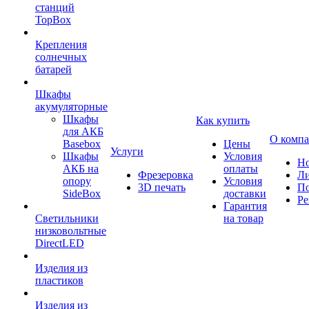
станций
TopBox
Крепления
солнечных
батарей
Шкафы
акумуляторные
Шкафы
Как купить
для АКБ
О комп
Basebox
Цены
Услуги
Шкафы
Условия
Но
АКБ на
оплаты
Фрезеровка
Л
опору
Условия
3D печать
По
SideBox
доставки
Ре
Гарантия
Светильники
на товар
низковольтные
DirectLED
Изделия из
пластиков
Изделия из