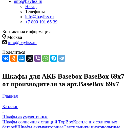
info@bayliss.ru
Назад
Телефоны
info@bayliss.ru
+7 800 101 65 39
Контактная информация
Москва
info@bayliss.ru
Поделиться
Шкафы для АКБ Basebox BaseBox 69x7
от производителя за арт.BaseBox 69x7
Главная
-
Каталог
-
Шкафы акумуляторные
Шкафы солнечных станций TopBox
Крепления солнечных
батарей
Шкафы акумуляторные
Светильники низковольтные