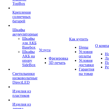
TopBox
Крепления
солнечных
батарей
Шкафы
акумуляторные
Шкафы
Как купить
для АКБ
О комп
Basebox
Цены
Услуги
Шкафы
Условия
Но
АКБ на
оплаты
Фрезеровка
Л
опору
Условия
3D печать
По
SideBox
доставки
Ре
Гарантия
Светильники
на товар
низковольтные
DirectLED
Изделия из
пластиков
Изделия из
дерева