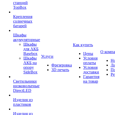
станций
TopBox
Крепления
солнечных
батарей
Шкафы
акумуляторные
Шкафы
Как купить
для АКБ
О комп
Basebox
Цены
Услуги
Шкафы
Условия
Но
АКБ на
оплаты
Фрезеровка
Л
опору
Условия
3D печать
По
SideBox
доставки
Ре
Гарантия
Светильники
на товар
низковольтные
DirectLED
Изделия из
пластиков
Изделия из