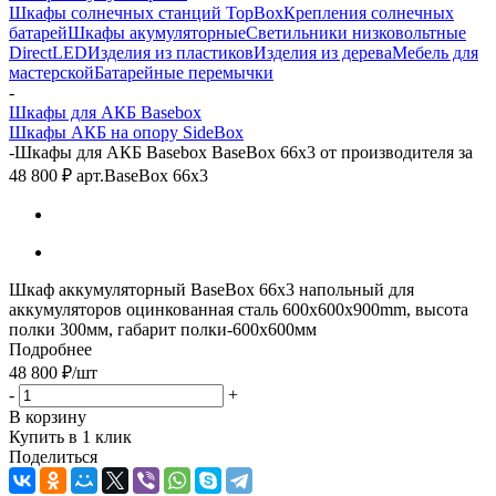
Шкафы солнечных станций TopBox
Крепления солнечных
батарей
Шкафы акумуляторные
Светильники низковольтные
DirectLED
Изделия из пластиков
Изделия из дерева
Мебель для
мастерской
Батарейные перемычки
-
Шкафы для АКБ Basebox
Шкафы АКБ на опору SideBox
-
Шкафы для АКБ Basebox BaseBox 66x3 от производителя за
48 800 ₽ арт.BaseBox 66x3
Шкаф аккумуляторный BaseBox 66x3 напольный для
аккумуляторов оцинкованная сталь 600х600х900mm, высота
полки 300мм, габарит полки-600x600мм
Подробнее
48 800
₽
/шт
-
+
В корзину
Купить в 1 клик
Поделиться