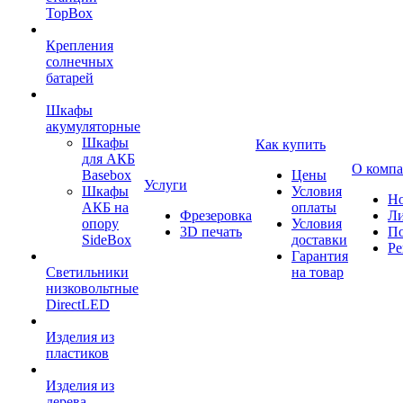
TopBox
Крепления
солнечных
батарей
Шкафы
акумуляторные
Шкафы
Как купить
для АКБ
О комп
Basebox
Цены
Услуги
Шкафы
Условия
Но
АКБ на
оплаты
Фрезеровка
Л
опору
Условия
3D печать
По
SideBox
доставки
Ре
Гарантия
Светильники
на товар
низковольтные
DirectLED
Изделия из
пластиков
Изделия из
дерева