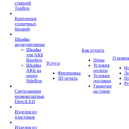
станций
TopBox
Крепления
солнечных
батарей
Шкафы
акумуляторные
Шкафы
Как купить
для АКБ
О комп
Basebox
Цены
Услуги
Шкафы
Условия
Но
АКБ на
оплаты
Фрезеровка
Л
опору
Условия
3D печать
По
SideBox
доставки
Ре
Гарантия
Светильники
на товар
низковольтные
DirectLED
Изделия из
пластиков
Изделия из