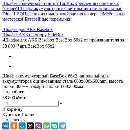
Шкафы солнечных станций TopBox
Крепления солнечных
батарей
Шкафы акумуляторные
Светильники низковольтные
DirectLED
Изделия из пластиков
Изделия из дерева
Мебель для
мастерской
Батарейные перемычки
-
Шкафы для АКБ Basebox
Шкафы АКБ на опору SideBox
-
Шкафы для АКБ Basebox BaseBox 66x2 от производителя за
38 800 ₽ арт.BaseBox 66x2
Шкаф аккумуляторный BaseBox 66x2 напольный для
аккумуляторов оцинкованная сталь 600х600х600mm, высота
полки 300мм, габарит полки-600x600мм
Подробнее
38 800
₽
/шт
-
+
В корзину
Купить в 1 клик
Поделиться