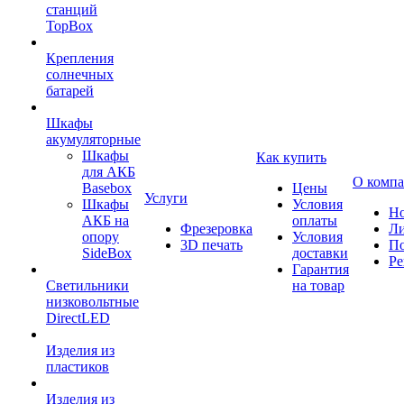
станций
TopBox
Крепления
солнечных
батарей
Шкафы
акумуляторные
Шкафы
Как купить
для АКБ
О комп
Basebox
Цены
Услуги
Шкафы
Условия
Но
АКБ на
оплаты
Фрезеровка
Л
опору
Условия
3D печать
По
SideBox
доставки
Ре
Гарантия
Светильники
на товар
низковольтные
DirectLED
Изделия из
пластиков
Изделия из