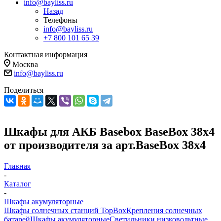
info@bayliss.ru
Назад
Телефоны
info@bayliss.ru
+7 800 101 65 39
Контактная информация
Москва
info@bayliss.ru
Поделиться
Шкафы для АКБ Basebox BaseBox 38x4
от производителя за арт.BaseBox 38x4
Главная
-
Каталог
-
Шкафы акумуляторные
Шкафы солнечных станций TopBox
Крепления солнечных
батарей
Шкафы акумуляторные
Светильники низковольтные