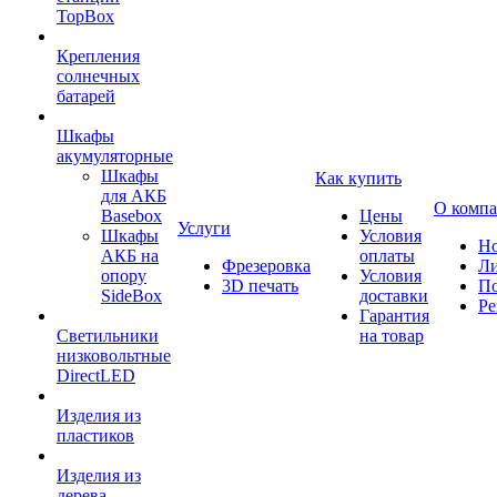
TopBox
Крепления
солнечных
батарей
Шкафы
акумуляторные
Шкафы
Как купить
для АКБ
О комп
Basebox
Цены
Услуги
Шкафы
Условия
Но
АКБ на
оплаты
Фрезеровка
Л
опору
Условия
3D печать
По
SideBox
доставки
Ре
Гарантия
Светильники
на товар
низковольтные
DirectLED
Изделия из
пластиков
Изделия из
дерева