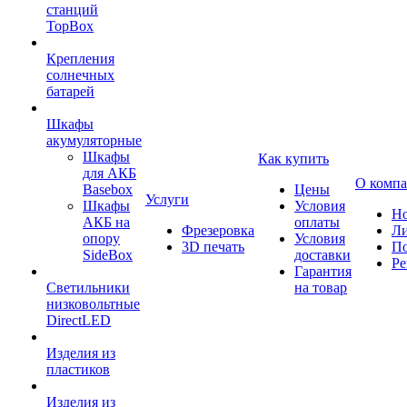
станций
TopBox
Крепления
солнечных
батарей
Шкафы
акумуляторные
Шкафы
Как купить
для АКБ
О комп
Basebox
Цены
Услуги
Шкафы
Условия
Но
АКБ на
оплаты
Фрезеровка
Л
опору
Условия
3D печать
По
SideBox
доставки
Ре
Гарантия
Светильники
на товар
низковольтные
DirectLED
Изделия из
пластиков
Изделия из