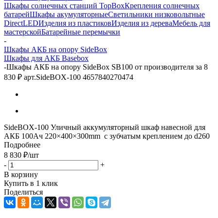
Шкафы солнечных станций TopBox
Крепления солнечных
батарей
Шкафы акумуляторные
Светильники низковольтные
DirectLED
Изделия из пластиков
Изделия из дерева
Мебель для
мастерской
Батарейные перемычки
-
Шкафы АКБ на опору SideBox
Шкафы для АКБ Basebox
-
Шкафы АКБ на опору SideBox SB100 от производителя за 8
830 ₽ арт.SideBOX-100 4657840270474
SideBOX-100 Уличный аккумуляторный шкаф навесной для
АКБ 100Ач 220×400×300mm с зубчатым креплением до d260
Подробнее
8 830
₽
/шт
-
+
В корзину
Купить в 1 клик
Поделиться