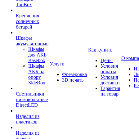
TopBox
Крепления
солнечных
батарей
Шкафы
акумуляторные
Шкафы
Как купить
для АКБ
О комп
Basebox
Цены
Услуги
Шкафы
Условия
Но
АКБ на
оплаты
Фрезеровка
Л
опору
Условия
3D печать
По
SideBox
доставки
Ре
Гарантия
Светильники
на товар
низковольтные
DirectLED
Изделия из
пластиков
Изделия из
дерева