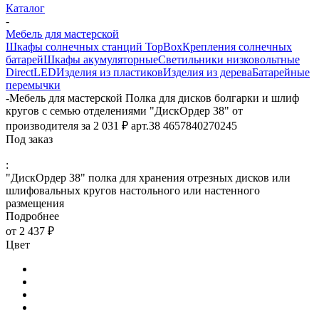
Каталог
-
Мебель для мастерской
Шкафы солнечных станций TopBox
Крепления солнечных
батарей
Шкафы акумуляторные
Светильники низковольтные
DirectLED
Изделия из пластиков
Изделия из дерева
Батарейные
перемычки
-
Мебель для мастерской Полка для дисков болгарки и шлиф
кругов с семью отделениями "ДискОрдер 38" от
производителя за 2 031 ₽ арт.38 4657840270245
Под заказ
:
"ДискОрдер 38" полка для хранения отрезных дисков или
шлифовальных кругов настольного или настенного
размещения
Подробнее
от
2 437 ₽
Цвет