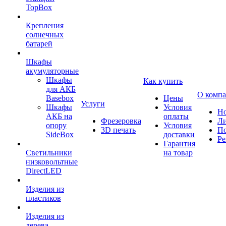
TopBox
Крепления
солнечных
батарей
Шкафы
акумуляторные
Шкафы
Как купить
для АКБ
О комп
Basebox
Цены
Услуги
Шкафы
Условия
Но
АКБ на
оплаты
Фрезеровка
Л
опору
Условия
3D печать
По
SideBox
доставки
Ре
Гарантия
Светильники
на товар
низковольтные
DirectLED
Изделия из
пластиков
Изделия из
дерева