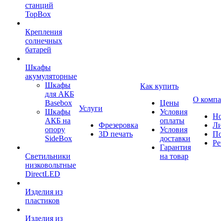
станций
TopBox
Крепления
солнечных
батарей
Шкафы
акумуляторные
Шкафы
Как купить
для АКБ
О комп
Basebox
Цены
Услуги
Шкафы
Условия
Но
АКБ на
оплаты
Фрезеровка
Л
опору
Условия
3D печать
По
SideBox
доставки
Ре
Гарантия
Светильники
на товар
низковольтные
DirectLED
Изделия из
пластиков
Изделия из