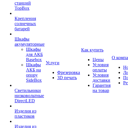
станций
TopBox
Крепления
солнечных
батарей
Шкафы
акумуляторные
Шкафы
Как купить
для АКБ
О комп
Basebox
Цены
Услуги
Шкафы
Условия
Но
АКБ на
оплаты
Фрезеровка
Л
опору
Условия
3D печать
По
SideBox
доставки
Ре
Гарантия
Светильники
на товар
низковольтные
DirectLED
Изделия из
пластиков
Изделия из