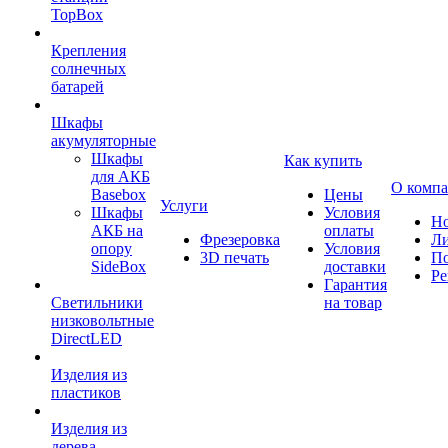
TopBox
Крепления
солнечных
батарей
Шкафы
акумуляторные
Шкафы
Как купить
для АКБ
О комп
Basebox
Цены
Услуги
Шкафы
Условия
Но
АКБ на
оплаты
Фрезеровка
Л
опору
Условия
3D печать
По
SideBox
доставки
Ре
Гарантия
Светильники
на товар
низковольтные
DirectLED
Изделия из
пластиков
Изделия из
дерева