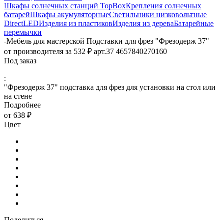
Шкафы солнечных станций TopBox
Крепления солнечных
батарей
Шкафы акумуляторные
Светильники низковольтные
DirectLED
Изделия из пластиков
Изделия из дерева
Батарейные
перемычки
-
Мебель для мастерской Подставки для фрез "Фрезодерж 37"
от производителя за 532 ₽ арт.37 4657840270160
Под заказ
:
"Фрезодерж 37" подставка для фрез для установки на стол или
на стене
Подробнее
от
638 ₽
Цвет
Поделиться