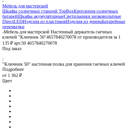
-
Мебель для мастерской
Шкафы солнечных станций TopBox
Крепления солнечных
батарей
Шкафы акумуляторные
Светильники низковольтные
DirectLED
Изделия из пластиков
Изделия из дерева
Батарейные
перемычки
-
Мебель для мастерской Настенный держатель гаечных
ключей "Ключник 50"4657840270078 от производителя за 1
135 ₽ арт.50 4657840270078
Под заказ
:
"Ключник 50" настенная полка для хранения гаечных ключей
Подробнее
от
1 362 ₽
Цвет