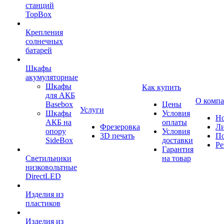
станций
TopBox
Крепления
солнечных
батарей
Шкафы
акумуляторные
Шкафы
Как купить
для АКБ
О комп
Basebox
Цены
Услуги
Шкафы
Условия
Но
АКБ на
оплаты
Фрезеровка
Л
опору
Условия
3D печать
По
SideBox
доставки
Ре
Гарантия
Светильники
на товар
низковольтные
DirectLED
Изделия из
пластиков
Изделия из