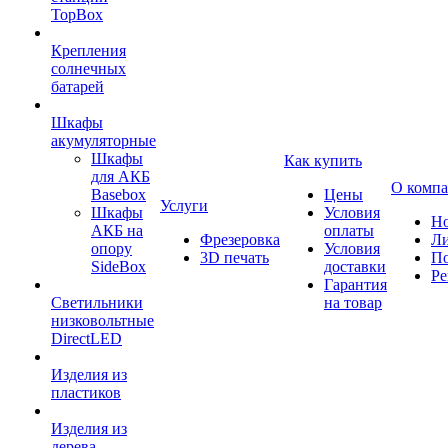
TopBox
Крепления
солнечных
батарей
Шкафы
акумуляторные
Шкафы
Как купить
для АКБ
О комп
Basebox
Цены
Услуги
Шкафы
Условия
Но
АКБ на
оплаты
Фрезеровка
Л
опору
Условия
3D печать
По
SideBox
доставки
Ре
Гарантия
Светильники
на товар
низковольтные
DirectLED
Изделия из
пластиков
Изделия из
дерева