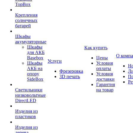
TopBox
Крепления
солнечных
батарей
Шкафы
акумуляторные
Шкафы
Как купить
для АКБ
О комп
Basebox
Цены
Услуги
Шкафы
Условия
Но
АКБ на
оплаты
Фрезеровка
Л
опору
Условия
3D печать
По
SideBox
доставки
Ре
Гарантия
Светильники
на товар
низковольтные
DirectLED
Изделия из
пластиков
Изделия из
дерева