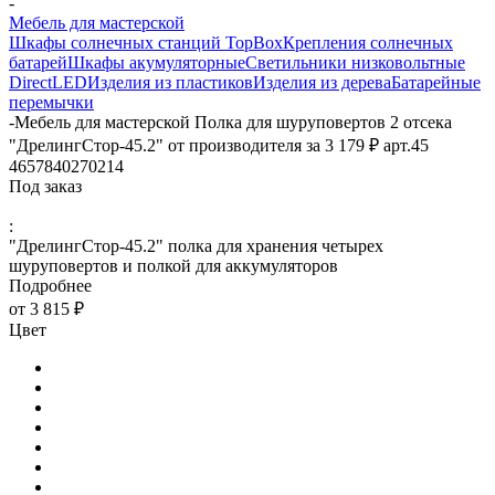
-
Мебель для мастерской
Шкафы солнечных станций TopBox
Крепления солнечных
батарей
Шкафы акумуляторные
Светильники низковольтные
DirectLED
Изделия из пластиков
Изделия из дерева
Батарейные
перемычки
-
Мебель для мастерской Полка для шуруповертов 2 отсека
"ДрелингСтор-45.2" от производителя за 3 179 ₽ арт.45
4657840270214
Под заказ
:
"ДрелингСтор-45.2" полка для хранения четырех
шуруповертов и полкой для аккумуляторов
Подробнее
от
3 815 ₽
Цвет