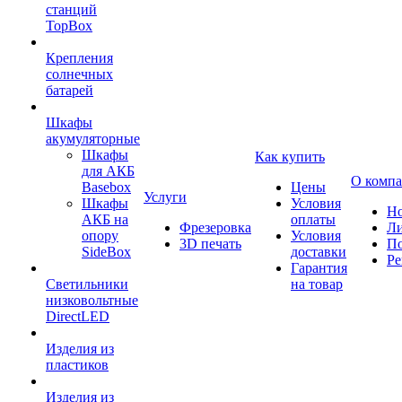
станций
TopBox
Крепления
солнечных
батарей
Шкафы
акумуляторные
Шкафы
Как купить
для АКБ
О комп
Basebox
Цены
Услуги
Шкафы
Условия
Но
АКБ на
оплаты
Фрезеровка
Л
опору
Условия
3D печать
По
SideBox
доставки
Ре
Гарантия
Светильники
на товар
низковольтные
DirectLED
Изделия из
пластиков
Изделия из