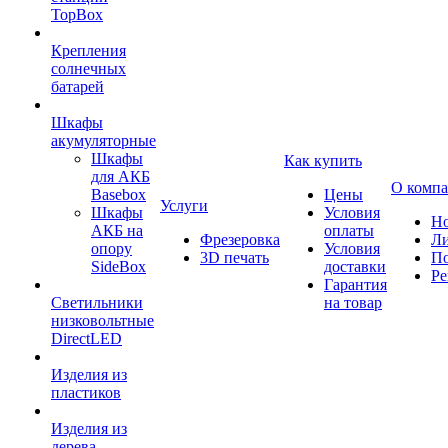
TopBox
Крепления
солнечных
батарей
Шкафы
акумуляторные
Шкафы
Как купить
для АКБ
О комп
Basebox
Цены
Услуги
Шкафы
Условия
Но
АКБ на
оплаты
Фрезеровка
Л
опору
Условия
3D печать
По
SideBox
доставки
Ре
Гарантия
Светильники
на товар
низковольтные
DirectLED
Изделия из
пластиков
Изделия из
дерева