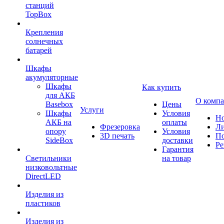
станций
TopBox
Крепления
солнечных
батарей
Шкафы
акумуляторные
Шкафы
Как купить
для АКБ
О комп
Basebox
Цены
Услуги
Шкафы
Условия
Но
АКБ на
оплаты
Фрезеровка
Л
опору
Условия
3D печать
По
SideBox
доставки
Ре
Гарантия
Светильники
на товар
низковольтные
DirectLED
Изделия из
пластиков
Изделия из