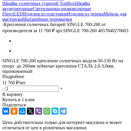
Шкафы солнечных станций TopBox
Шкафы
акумуляторные
Светильники низковольтные
DirectLED
Изделия из пластиков
Изделия из дерева
Мебель для
мастерской
Батарейные перемычки
-
Крепления солнечных батарей SINGLE 700-260 от
производителя за 11 760 ₽ арт.SINGLE 700-260 4657840270603
SINGLE 700-260 крепление солнечных модуля 50-150 Вт на
опору до 260мм зубчатые крепления СТАЛЬ 2,0-3,0мм,
оцинкованный
Подробнее
11 760
₽
/шт
-
+
В корзину
Купить в 1 клик
Поделиться
Цена действительна только для интернет-магазина и может
отличаться от цен в розничных магазинах