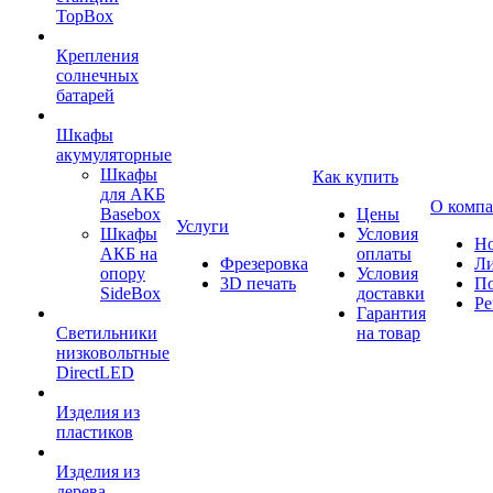
TopBox
Крепления
солнечных
батарей
Шкафы
акумуляторные
Шкафы
Как купить
для АКБ
О комп
Basebox
Цены
Услуги
Шкафы
Условия
Но
АКБ на
оплаты
Фрезеровка
Л
опору
Условия
3D печать
По
SideBox
доставки
Ре
Гарантия
Светильники
на товар
низковольтные
DirectLED
Изделия из
пластиков
Изделия из
дерева