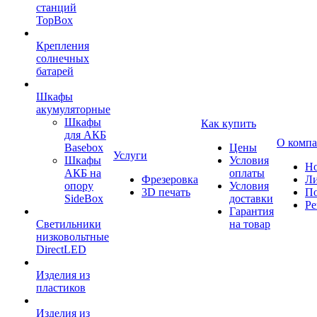
станций
TopBox
Крепления
солнечных
батарей
Шкафы
акумуляторные
Шкафы
Как купить
для АКБ
О комп
Basebox
Цены
Услуги
Шкафы
Условия
Но
АКБ на
оплаты
Фрезеровка
Л
опору
Условия
3D печать
По
SideBox
доставки
Ре
Гарантия
Светильники
на товар
низковольтные
DirectLED
Изделия из
пластиков
Изделия из