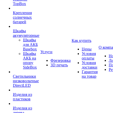
TopBox
Крепления
солнечных
батарей
Шкафы
акумуляторные
Шкафы
Как купить
для АКБ
О комп
Basebox
Цены
Услуги
Шкафы
Условия
Но
АКБ на
оплаты
Фрезеровка
Л
опору
Условия
3D печать
По
SideBox
доставки
Ре
Гарантия
Светильники
на товар
низковольтные
DirectLED
Изделия из
пластиков
Изделия из
дерева