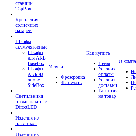
станций
TopBox
Крепления
солнечных
батарей
Шкафы
акумуляторные
Шкафы
Как купить
для АКБ
О комп
Basebox
Цены
Услуги
Шкафы
Условия
Но
АКБ на
оплаты
Фрезеровка
Л
опору
Условия
3D печать
По
SideBox
доставки
Ре
Гарантия
Светильники
на товар
низковольтные
DirectLED
Изделия из
пластиков
Изделия из