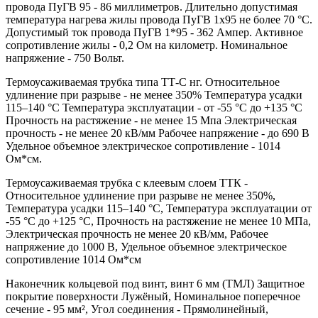
провода ПуГВ 95 - 86 миллиметров. Длительно допустимая
температура нагрева жилы провода ПуГВ 1х95 не более 70 °С.
Допустимый ток провода ПуГВ 1*95 - 362 Ампер. Активное
сопротивление жилы - 0,2 Ом на километр. Номинальное
напряжение - 750 Вольт.
Термоусаживаемая трубка типа ТТ-С нг. Относительное
удлинение при разрыве - не менее 350% Температура усадки
115–140 °C Температура эксплуатации - от -55 °C до +135 °C
Прочность на растяжение - не менее 15 Мпа Электрическая
прочность - не менее 20 кВ/мм Рабочее напряжение - до 690 В
Удельное объемное электрическое сопротивление - 1014
Ом*см.
Термоусаживаемая трубка с клеевым слоем ТТК -
Относительное удлинение при разрыве не менее 350%,
Температура усадки 115–140 °C, Температура эксплуатации от
-55 °C до +125 °C, Прочность на растяжение не менее 10 МПа,
Электрическая прочность не менее 20 кВ/мм, Рабочее
напряжение до 1000 В, Удельное объемное электрическое
сопротивление 1014 Ом*см
Наконечник кольцевой под винт, винт 6 мм (ТМЛ) Защитное
покрытие поверхности Лужёный, Номинальное поперечное
сечение - 95 мм², Угол соединения - Прямолинейный,