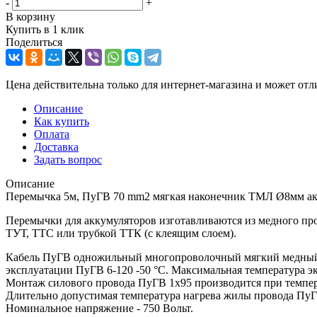
-
+
В корзину
Купить в 1 клик
Поделиться
Цена действительна только для интернет-магазина и может отл
Описание
Как купить
Оплата
Доставка
Задать вопрос
Описание
Перемычка 5м, ПуГВ 70 mm2 мягкая наконечник ТМЛ Ø8мм ак
Перемычки для аккумуляторов изготавливаются из медного п
ТУТ, ТТС или трубкой ТТК (с клеящим слоем).
Кабель ПуГВ одножильный многопроволочный мягкий медный К
эксплуатации ПуГВ 6-120 -50 °С. Максимальная температура 
Монтаж силового провода ПуГВ 1х95 производится при темпер
Длительно допустимая температура нагрева жилы провода ПуГВ
Номинальное напряжение - 750 Вольт.