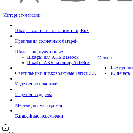
Интернет-магазин
Шкафы солнечных станций TopBox
Крепления солнечных батарей
Шкафы акумуляторные
Шкафы для АКБ Basebox
Услуги
Шкафы АКБ на опору SideBox
Фрезеровк
Светильники низковольтные DirectLED
3D печать
Изделия из пластиков
Изделия из дерева
Мебель для мастерской
Батарейные перемычки