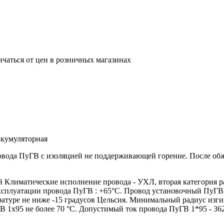
ичаться от цен в розничных магазинах
кумуляторная
ровода ПуГВ с изоляцией не поддерживающей горение. После о
лиматические исполнение провода - УХЛ, вторая категория р
эксплуатации провода ПуГВ : +65°С. Провод установочный ПуГВ
атуре не ниже -15 градусов Цельсия. Минимальный радиус изги
 1х95 не более 70 °С. Допустимый ток провода ПуГВ 1*95 - 36