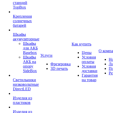
станций
TopBox
Крепления
солнечных
батарей
Шкафы
акумуляторные
Шкафы
Как купить
для АКБ
О комп
Basebox
Цены
Услуги
Шкафы
Условия
Но
АКБ на
оплаты
Фрезеровка
Л
опору
Условия
3D печать
По
SideBox
доставки
Ре
Гарантия
Светильники
на товар
низковольтные
DirectLED
Изделия из
пластиков
Изделия из