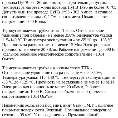
провода ПуГВ 95 - 86 миллиметров. Длительно допустимая
температура нагрева жилы провода ПуГВ 1х95 не более 70 °С.
Допустимый ток провода ПуГВ 1*95 - 362 Ампер. Активное
сопротивление жилы - 0,2 Ом на километр. Номинальное
напряжение - 750 Вольт.
Термоусаживаемая трубка типа ТТ-С нг. Относительное
удлинение при разрыве - не менее 350% Температура усадки
115–140 °C Температура эксплуатации - от -55 °C до +135 °C
Прочность на растяжение - не менее 15 Мпа Электрическая
прочность - не менее 20 кВ/мм Рабочее напряжение - до 690 В
Удельное объемное электрическое сопротивление - 1014
Ом*см.
Термоусаживаемая трубка с клеевым слоем ТТК -
Относительное удлинение при разрыве не менее 350%,
Температура усадки 115–140 °C, Температура эксплуатации от
-55 °C до +125 °C, Прочность на растяжение не менее 10 МПа,
Электрическая прочность не менее 20 кВ/мм, Рабочее
напряжение до 1000 В, Удельное объемное электрическое
сопротивление 1014 Ом*см
Наконечник кольцевой под винт, винт 6 мм (ТМЛ) Защитное
покрытие поверхности Лужёный, Номинальное поперечное
сечение - 95 мм², Угол соединения - Прямолинейный,