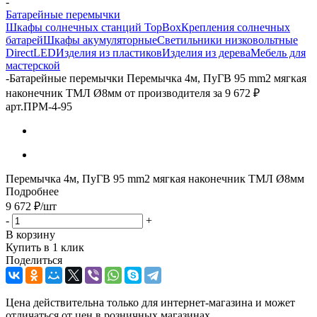
-
Батарейные перемычки
Шкафы солнечных станций TopBox
Крепления солнечных
батарей
Шкафы акумуляторные
Светильники низковольтные
DirectLED
Изделия из пластиков
Изделия из дерева
Мебель для
мастерской
-
Батарейные перемычки Перемычка 4м, ПуГВ 95 mm2 мягкая
наконечник ТМЛ Ø8мм от производителя за 9 672 ₽
арт.ПРМ-4-95
Перемычка 4м, ПуГВ 95 mm2 мягкая наконечник ТМЛ Ø8мм
Подробнее
9 672
₽
/шт
-
+
В корзину
Купить в 1 клик
Поделиться
Цена действительна только для интернет-магазина и может
отличаться от цен в розничных магазинах