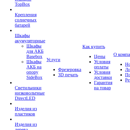
TopBox
Крепления
солнечных
батарей
Шкафы
акумуляторные
Шкафы
Как купить
для АКБ
О комп
Basebox
Цены
Услуги
Шкафы
Условия
Но
АКБ на
оплаты
Фрезеровка
Л
опору
Условия
3D печать
По
SideBox
доставки
Ре
Гарантия
Светильники
на товар
низковольтные
DirectLED
Изделия из
пластиков
Изделия из
дерева