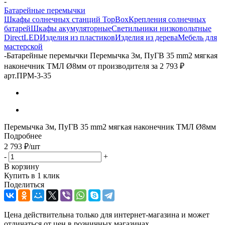
-
Батарейные перемычки
Шкафы солнечных станций TopBox
Крепления солнечных
батарей
Шкафы акумуляторные
Светильники низковольтные
DirectLED
Изделия из пластиков
Изделия из дерева
Мебель для
мастерской
-
Батарейные перемычки Перемычка 3м, ПуГВ 35 mm2 мягкая
наконечник ТМЛ Ø8мм от производителя за 2 793 ₽
арт.ПРМ-3-35
Перемычка 3м, ПуГВ 35 mm2 мягкая наконечник ТМЛ Ø8мм
Подробнее
2 793
₽
/шт
-
+
В корзину
Купить в 1 клик
Поделиться
Цена действительна только для интернет-магазина и может
отличаться от цен в розничных магазинах