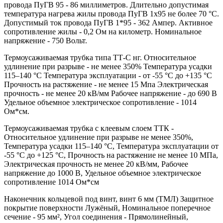
провода ПуГВ 95 - 86 миллиметров. Длительно допустимая
температура нагрева жилы провода ПуГВ 1х95 не более 70 °С.
Допустимый ток провода ПуГВ 1*95 - 362 Ампер. Активное
сопротивление жилы - 0,2 Ом на километр. Номинальное
напряжение - 750 Вольт.
Термоусаживаемая трубка типа ТТ-С нг. Относительное
удлинение при разрыве - не менее 350% Температура усадки
115–140 °C Температура эксплуатации - от -55 °C до +135 °C
Прочность на растяжение - не менее 15 Мпа Электрическая
прочность - не менее 20 кВ/мм Рабочее напряжение - до 690 В
Удельное объемное электрическое сопротивление - 1014
Ом*см.
Термоусаживаемая трубка с клеевым слоем ТТК -
Относительное удлинение при разрыве не менее 350%,
Температура усадки 115–140 °C, Температура эксплуатации от
-55 °C до +125 °C, Прочность на растяжение не менее 10 МПа,
Электрическая прочность не менее 20 кВ/мм, Рабочее
напряжение до 1000 В, Удельное объемное электрическое
сопротивление 1014 Ом*см
Наконечник кольцевой под винт, винт 6 мм (ТМЛ) Защитное
покрытие поверхности Лужёный, Номинальное поперечное
сечение - 95 мм², Угол соединения - Прямолинейный,