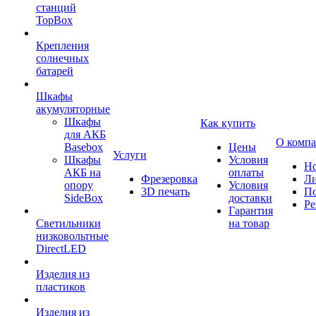
станций
TopBox
Крепления
солнечных
батарей
Шкафы
акумуляторные
Шкафы
Как купить
для АКБ
О комп
Basebox
Цены
Услуги
Шкафы
Условия
Но
АКБ на
оплаты
Фрезеровка
Л
опору
Условия
3D печать
По
SideBox
доставки
Ре
Гарантия
Светильники
на товар
низковольтные
DirectLED
Изделия из
пластиков
Изделия из