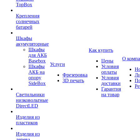
TopBox
Крепления
солнечных
батарей
Шкафы
акумуляторные
Шкафы
Как купить
для АКБ
О комп
Basebox
Цены
Услуги
Шкафы
Условия
Но
АКБ на
оплаты
Фрезеровка
Л
опору
Условия
3D печать
По
SideBox
доставки
Ре
Гарантия
Светильники
на товар
низковольтные
DirectLED
Изделия из
пластиков
Изделия из
дерева