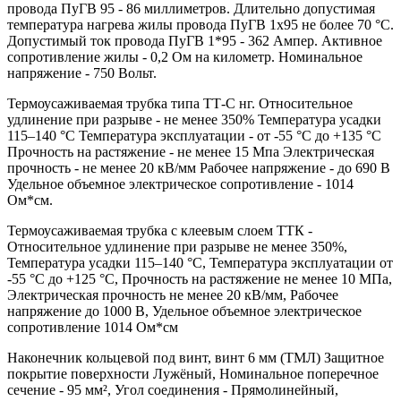
провода ПуГВ 95 - 86 миллиметров. Длительно допустимая
температура нагрева жилы провода ПуГВ 1х95 не более 70 °С.
Допустимый ток провода ПуГВ 1*95 - 362 Ампер. Активное
сопротивление жилы - 0,2 Ом на километр. Номинальное
напряжение - 750 Вольт.
Термоусаживаемая трубка типа ТТ-С нг. Относительное
удлинение при разрыве - не менее 350% Температура усадки
115–140 °C Температура эксплуатации - от -55 °C до +135 °C
Прочность на растяжение - не менее 15 Мпа Электрическая
прочность - не менее 20 кВ/мм Рабочее напряжение - до 690 В
Удельное объемное электрическое сопротивление - 1014
Ом*см.
Термоусаживаемая трубка с клеевым слоем ТТК -
Относительное удлинение при разрыве не менее 350%,
Температура усадки 115–140 °C, Температура эксплуатации от
-55 °C до +125 °C, Прочность на растяжение не менее 10 МПа,
Электрическая прочность не менее 20 кВ/мм, Рабочее
напряжение до 1000 В, Удельное объемное электрическое
сопротивление 1014 Ом*см
Наконечник кольцевой под винт, винт 6 мм (ТМЛ) Защитное
покрытие поверхности Лужёный, Номинальное поперечное
сечение - 95 мм², Угол соединения - Прямолинейный,