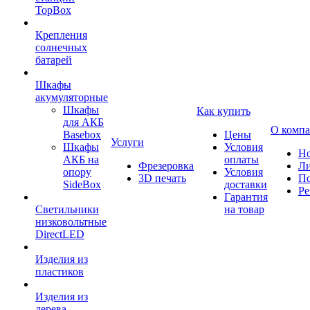
TopBox
Крепления
солнечных
батарей
Шкафы
акумуляторные
Шкафы
Как купить
для АКБ
О комп
Basebox
Цены
Услуги
Шкафы
Условия
Но
АКБ на
оплаты
Фрезеровка
Л
опору
Условия
3D печать
По
SideBox
доставки
Ре
Гарантия
Светильники
на товар
низковольтные
DirectLED
Изделия из
пластиков
Изделия из
дерева