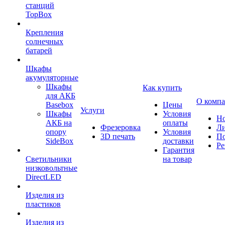
станций
TopBox
Крепления
солнечных
батарей
Шкафы
акумуляторные
Шкафы
Как купить
для АКБ
О комп
Basebox
Цены
Услуги
Шкафы
Условия
Но
АКБ на
оплаты
Фрезеровка
Л
опору
Условия
3D печать
По
SideBox
доставки
Ре
Гарантия
Светильники
на товар
низковольтные
DirectLED
Изделия из
пластиков
Изделия из