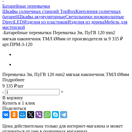
-
Батарейные перемычки
Шкафы солнечных станций TopBox
Крепления солнечных
батарей
Шкафы акумуляторные
Светильники низковольтные
DirectLED
Изделия из пластиков
Изделия из дерева
Мебель для
мастерской
-
Батарейные перемычки Перемычка 3м, ПуГВ 120 mm2
мягкая наконечник ТМЛ Ø8мм от производителя за 9 335 ₽
арт.ПРМ-3-120
Перемычка 3м, ПуГВ 120 mm2 мягкая наконечник ТМЛ Ø8мм
Подробнее
9 335
₽
/шт
-
+
В корзину
Купить в 1 клик
Поделиться
Цена действительна только для интернет-магазина и может
отличаться от цен в розничных магазинах