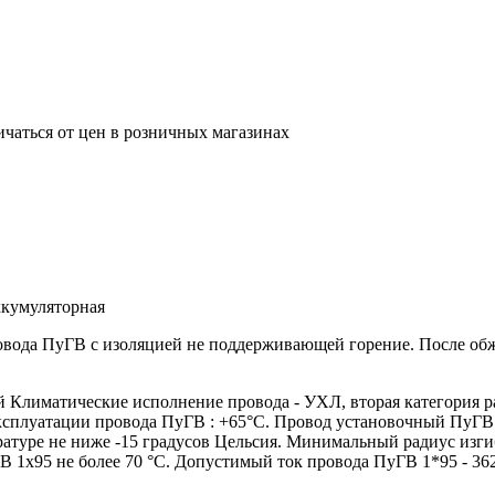
ичаться от цен в розничных магазинах
кумуляторная
ровода ПуГВ с изоляцией не поддерживающей горение. После о
лиматические исполнение провода - УХЛ, вторая категория р
эксплуатации провода ПуГВ : +65°С. Провод установочный ПуГВ
атуре не ниже -15 градусов Цельсия. Минимальный радиус изги
 1х95 не более 70 °С. Допустимый ток провода ПуГВ 1*95 - 36