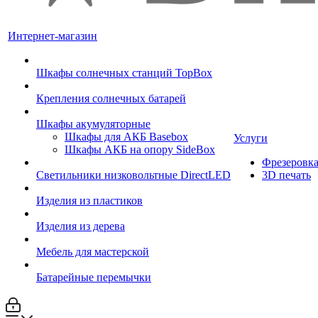
Интернет-магазин
Шкафы солнечных станций TopBox
Крепления солнечных батарей
Шкафы акумуляторные
Шкафы для АКБ Basebox
Услуги
Шкафы АКБ на опору SideBox
Фрезеровк
Светильники низковольтные DirectLED
3D печать
Изделия из пластиков
Изделия из дерева
Мебель для мастерской
Батарейные перемычки