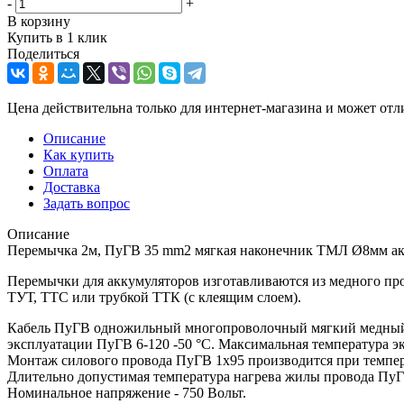
-
+
В корзину
Купить в 1 клик
Поделиться
Цена действительна только для интернет-магазина и может отл
Описание
Как купить
Оплата
Доставка
Задать вопрос
Описание
Перемычка 2м, ПуГВ 35 mm2 мягкая наконечник ТМЛ Ø8мм ак
Перемычки для аккумуляторов изготавливаются из медного п
ТУТ, ТТС или трубкой ТТК (с клеящим слоем).
Кабель ПуГВ одножильный многопроволочный мягкий медный К
эксплуатации ПуГВ 6-120 -50 °С. Максимальная температура 
Монтаж силового провода ПуГВ 1х95 производится при темпер
Длительно допустимая температура нагрева жилы провода ПуГВ
Номинальное напряжение - 750 Вольт.