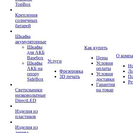
TopBox
Крепления
солнечных
батарей
Шкафы
акумуляторные
Шкафы
Как купить
для АКБ
О комп
Basebox
Цены
Услуги
Шкафы
Условия
Но
АКБ на
оплаты
Фрезеровка
Л
опору
Условия
3D печать
По
SideBox
доставки
Ре
Гарантия
Светильники
на товар
низковольтные
DirectLED
Изделия из
пластиков
Изделия из
дерева