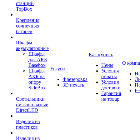
станций
TopBox
Крепления
солнечных
батарей
Шкафы
акумуляторные
Шкафы
Как купить
для АКБ
О комп
Basebox
Цены
Услуги
Шкафы
Условия
Но
АКБ на
оплаты
Фрезеровка
Л
опору
Условия
3D печать
По
SideBox
доставки
Ре
Гарантия
Светильники
на товар
низковольтные
DirectLED
Изделия из
пластиков
Изделия из