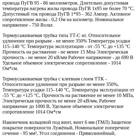
провода ПуГВ 95 - 86 миллиметров. Длительно допустимая
температура нагрева жилы провода ПуГВ 1х95 не более 70 °С.
Допустимый ток провода ПуГВ 1*95 - 362 Ампер. Активное
сопротивление жилы - 0,2 Ом на километр. Номинальное
напряжение - 750 Вольт.
Термоусаживаемая трубка типа ТТ-С нг. Относительное
удлинение при разрыве - не менее 350% Температура усадки
115–140 °C Температура эксплуатации - от -55 °C до +135 °C
Прочность на растяжение - не менее 15 Мпа Электрическая
прочность - не менее 20 кВ/мм Рабочее напряжение - до 690 В
Удельное объемное электрическое сопротивление - 1014
Ом*см.
Термоусаживаемая трубка с клеевым слоем ТТК -
Относительное удлинение при разрыве не менее 350%,
Температура усадки 115–140 °C, Температура эксплуатации от
-55 °C до +125 °C, Прочность на растяжение не менее 10 МПа,
Электрическая прочность не менее 20 кВ/мм, Рабочее
напряжение до 1000 В, Удельное объемное электрическое
сопротивление 1014 Ом*см
Наконечник кольцевой под винт, винт 6 мм (ТМЛ) Защитное
покрытие поверхности Лужёный, Номинальное поперечное
сечение - 95 мм², Угол соединения - Прямолинейный,