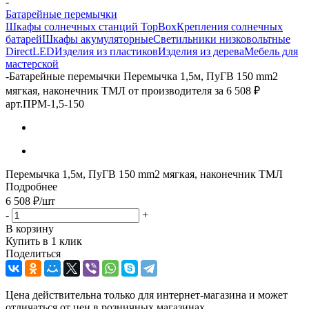
-
Батарейные перемычки
Шкафы солнечных станций TopBox
Крепления солнечных
батарей
Шкафы акумуляторные
Светильники низковольтные
DirectLED
Изделия из пластиков
Изделия из дерева
Мебель для
мастерской
-
Батарейные перемычки Перемычка 1,5м, ПуГВ 150 mm2
мягкая, наконечник ТМЛ от производителя за 6 508 ₽
арт.ПРМ-1,5-150
Перемычка 1,5м, ПуГВ 150 mm2 мягкая, наконечник ТМЛ
Подробнее
6 508
₽
/шт
-
+
В корзину
Купить в 1 клик
Поделиться
Цена действительна только для интернет-магазина и может
отличаться от цен в розничных магазинах