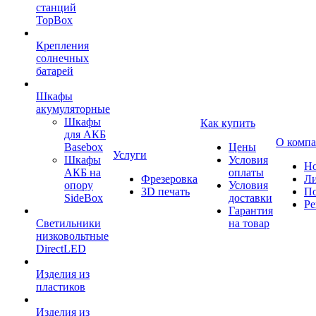
станций
TopBox
Крепления
солнечных
батарей
Шкафы
акумуляторные
Шкафы
Как купить
для АКБ
О комп
Basebox
Цены
Услуги
Шкафы
Условия
Но
АКБ на
оплаты
Фрезеровка
Л
опору
Условия
3D печать
По
SideBox
доставки
Ре
Гарантия
Светильники
на товар
низковольтные
DirectLED
Изделия из
пластиков
Изделия из