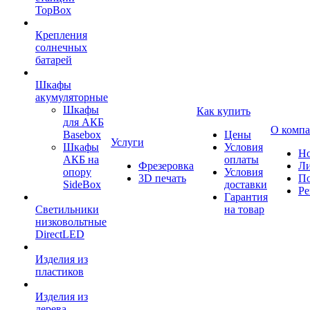
TopBox
Крепления
солнечных
батарей
Шкафы
акумуляторные
Шкафы
Как купить
для АКБ
О комп
Basebox
Цены
Услуги
Шкафы
Условия
Но
АКБ на
оплаты
Фрезеровка
Л
опору
Условия
3D печать
По
SideBox
доставки
Ре
Гарантия
Светильники
на товар
низковольтные
DirectLED
Изделия из
пластиков
Изделия из
дерева