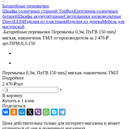
-
Батарейные перемычки
Шкафы солнечных станций TopBox
Крепления солнечных
батарей
Шкафы акумуляторные
Светильники низковольтные
DirectLED
Изделия из пластиков
Изделия из дерева
Мебель для
мастерской
-
Батарейные перемычки Перемычка 0,3м, ПуГВ 150 mm2
мягкая, наконечник ТМЛ от производителя за 2 476 ₽
арт.ПРМ-0,3-150
Перемычка 0,3м, ПуГВ 150 mm2 мягкая, наконечник ТМЛ
Подробнее
2 476
₽
/шт
-
+
В корзину
Купить в 1 клик
Поделиться
Цена действительна только для интернет-магазина и может
отличаться от цен в розничных магазинах