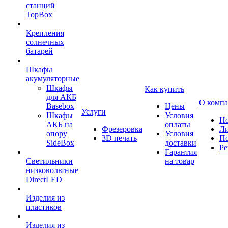
станций
TopBox
Крепления
солнечных
батарей
Шкафы
акумуляторные
Шкафы
Как купить
для АКБ
О комп
Basebox
Цены
Услуги
Шкафы
Условия
Но
АКБ на
оплаты
Фрезеровка
Л
опору
Условия
3D печать
По
SideBox
доставки
Ре
Гарантия
Светильники
на товар
низковольтные
DirectLED
Изделия из
пластиков
Изделия из