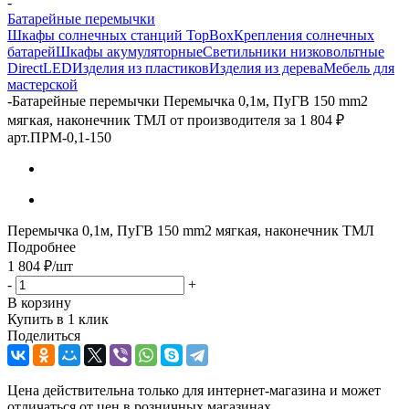
-
Батарейные перемычки
Шкафы солнечных станций TopBox
Крепления солнечных
батарей
Шкафы акумуляторные
Светильники низковольтные
DirectLED
Изделия из пластиков
Изделия из дерева
Мебель для
мастерской
-
Батарейные перемычки Перемычка 0,1м, ПуГВ 150 mm2
мягкая, наконечник ТМЛ от производителя за 1 804 ₽
арт.ПРМ-0,1-150
Перемычка 0,1м, ПуГВ 150 mm2 мягкая, наконечник ТМЛ
Подробнее
1 804
₽
/шт
-
+
В корзину
Купить в 1 клик
Поделиться
Цена действительна только для интернет-магазина и может
отличаться от цен в розничных магазинах