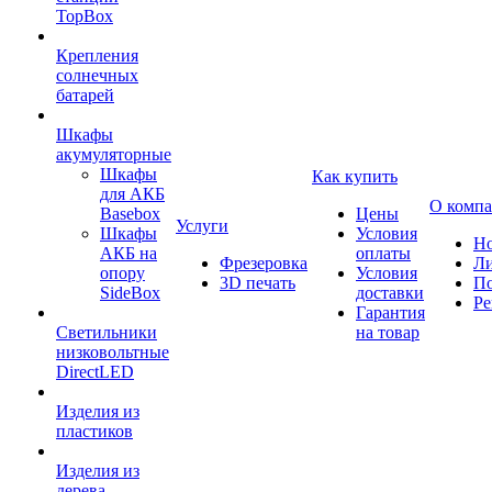
TopBox
Крепления
солнечных
батарей
Шкафы
акумуляторные
Шкафы
Как купить
для АКБ
О комп
Basebox
Цены
Услуги
Шкафы
Условия
Но
АКБ на
оплаты
Фрезеровка
Л
опору
Условия
3D печать
По
SideBox
доставки
Ре
Гарантия
Светильники
на товар
низковольтные
DirectLED
Изделия из
пластиков
Изделия из
дерева