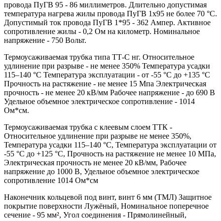
провода ПуГВ 95 - 86 миллиметров. Длительно допустимая
температура нагрева жилы провода ПуГВ 1х95 не более 70 °С.
Допустимый ток провода ПуГВ 1*95 - 362 Ампер. Активное
сопротивление жилы - 0,2 Ом на километр. Номинальное
напряжение - 750 Вольт.
Термоусаживаемая трубка типа ТТ-С нг. Относительное
удлинение при разрыве - не менее 350% Температура усадки
115–140 °C Температура эксплуатации - от -55 °C до +135 °C
Прочность на растяжение - не менее 15 Мпа Электрическая
прочность - не менее 20 кВ/мм Рабочее напряжение - до 690 В
Удельное объемное электрическое сопротивление - 1014
Ом*см.
Термоусаживаемая трубка с клеевым слоем ТТК -
Относительное удлинение при разрыве не менее 350%,
Температура усадки 115–140 °C, Температура эксплуатации от
-55 °C до +125 °C, Прочность на растяжение не менее 10 МПа,
Электрическая прочность не менее 20 кВ/мм, Рабочее
напряжение до 1000 В, Удельное объемное электрическое
сопротивление 1014 Ом*см
Наконечник кольцевой под винт, винт 6 мм (ТМЛ) Защитное
покрытие поверхности Лужёный, Номинальное поперечное
сечение - 95 мм², Угол соединения - Прямолинейный,