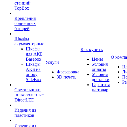
станций
TopBox
Крепления
солнечных
батарей
Шкафы
акумуляторные
Шкафы
Как купить
для АКБ
О комп
Basebox
Цены
Услуги
Шкафы
Условия
Но
АКБ на
оплаты
Фрезеровка
Л
опору
Условия
3D печать
По
SideBox
доставки
Ре
Гарантия
Светильники
на товар
низковольтные
DirectLED
Изделия из
пластиков
Изделия из