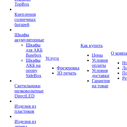
TopBox
Крепления
солнечных
батарей
Шкафы
акумуляторные
Шкафы
Как купить
для АКБ
О комп
Basebox
Цены
Услуги
Шкафы
Условия
Но
АКБ на
оплаты
Фрезеровка
Л
опору
Условия
3D печать
По
SideBox
доставки
Ре
Гарантия
Светильники
на товар
низковольтные
DirectLED
Изделия из
пластиков
Изделия из
дерева